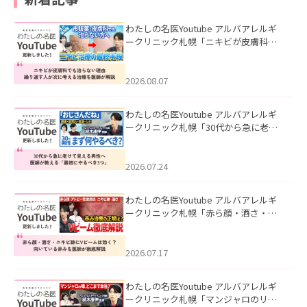
わたしの名医Youtube アルバアレルギ
ークリニック札幌「ニキビが皮膚科で
も治らない理由｜繰り返す人が次に考
える治療を医師が解説」を公開いたし
ました。
2026.08.07
わたしの名医Youtube アルバアレルギ
ークリニック札幌「30代から急に老け
て見える男性へ｜医師が教える「最初
にやるべき3つ」」を公開いたしまし
た。
2026.07.24
わたしの名医Youtube アルバアレルギ
ークリニック札幌「赤ら顔・酒さ・ニ
キビ跡にVビームは効く？向いている赤
みを医師が徹底解説」を公開いたしま
した。
2026.07.17
わたしの名医Youtube アルバアレルギ
ークリニック札幌「マンジャロのリア