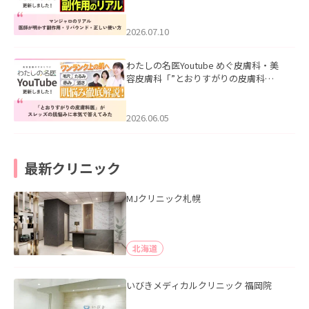
ル｜医師が明かす副作用・リバウン
ド・正しい使い方」を公開いたしまし
た。
2026.07.10
わたしの名医Youtube めぐ皮膚科・美
容皮膚科「”とおりすがりの皮膚科
医”がスレッズの肌悩みに本気で答えて
みた」を公開いたしました。
2026.06.05
最新クリニック
MJクリニック札幌
北海道
いびきメディカルクリニック 福岡院