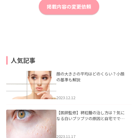
掲載内容の変更依頼
人気記事
顔の大きさの平均はどのくらい？小顔
の基準も解説
2023.12.12
【医師監修】稗粒腫の治し方は？気に
なる白いブツブツの原因と自宅ででき
るケアについて
2023.11.17