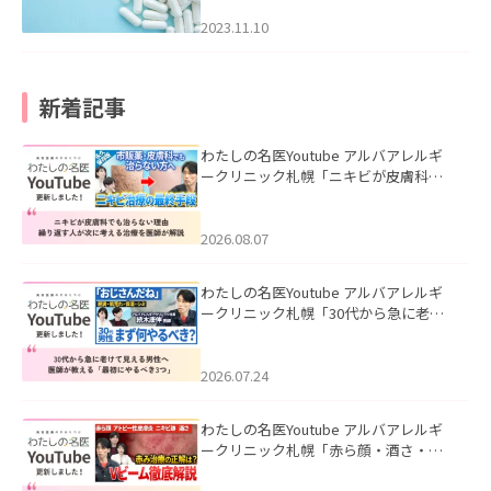
2023.11.10
新着記事
わたしの名医Youtube アルバアレルギ
ークリニック札幌「ニキビが皮膚科で
も治らない理由｜繰り返す人が次に考
える治療を医師が解説」を公開いたし
ました。
2026.08.07
わたしの名医Youtube アルバアレルギ
ークリニック札幌「30代から急に老け
て見える男性へ｜医師が教える「最初
にやるべき3つ」」を公開いたしまし
た。
2026.07.24
わたしの名医Youtube アルバアレルギ
ークリニック札幌「赤ら顔・酒さ・ニ
キビ跡にVビームは効く？向いている赤