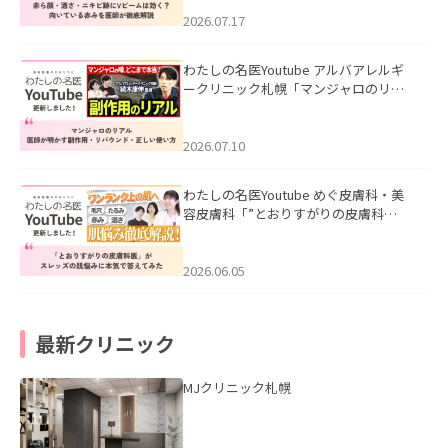
みを医師が徹底解説」を公開いたしま
した。
2026.07.17
わたしの名医Youtube アルバアレルギ
ークリニック札幌「マンジャロのリア
ル｜医師が明かす副作用・リバウン
ド・正しい使い方」を公開いたしまし
た。
2026.07.10
わたしの名医Youtube めぐ皮膚科・美
容皮膚科「”とおりすがりの皮膚科
医”がスレッズの肌悩みに本気で答えて
みた」を公開いたしました。
2026.06.05
最新クリニック
MJクリニック札幌