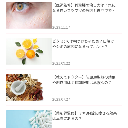
【医師監修】稗粒腫の治し方は？気に
なる白いブツブツの原因と自宅ででき
るケアについて
2023.11.17
ビタミンCは朝つけちゃだめ？日焼け
やシミの原因になるってホント？
2021.09.22
【教えてドクター】防風通聖散の効果
や副作用は？長期服用は危険なの？
2023.07.27
【薬剤師監修】ミヤBM錠に痩せる効果
は本当にあるの？