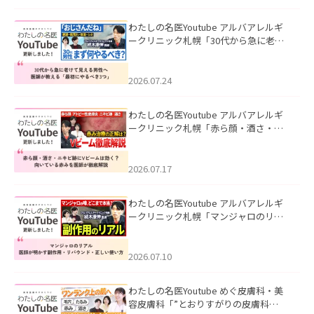
わたしの名医Youtube アルバアレルギ
ークリニック札幌「30代から急に老け
て見える男性へ｜医師が教える「最初
にやるべき3つ」」を公開いたしまし
た。
2026.07.24
わたしの名医Youtube アルバアレルギ
ークリニック札幌「赤ら顔・酒さ・ニ
キビ跡にVビームは効く？向いている赤
みを医師が徹底解説」を公開いたしま
した。
2026.07.17
わたしの名医Youtube アルバアレルギ
ークリニック札幌「マンジャロのリア
ル｜医師が明かす副作用・リバウン
ド・正しい使い方」を公開いたしまし
た。
2026.07.10
わたしの名医Youtube めぐ皮膚科・美
容皮膚科「”とおりすがりの皮膚科