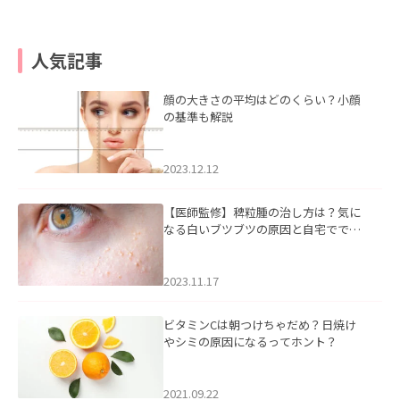
人気記事
顔の大きさの平均はどのくらい？小顔
の基準も解説
2023.12.12
【医師監修】稗粒腫の治し方は？気に
なる白いブツブツの原因と自宅ででき
るケアについて
2023.11.17
ビタミンCは朝つけちゃだめ？日焼け
やシミの原因になるってホント？
2021.09.22