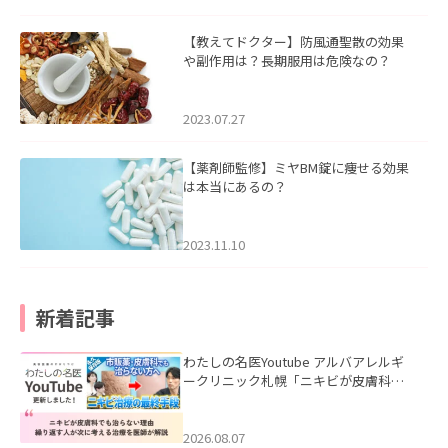
【教えてドクター】防風通聖散の効果
や副作用は？長期服用は危険なの？
2023.07.27
【薬剤師監修】ミヤBM錠に痩せる効果
は本当にあるの？
2023.11.10
新着記事
わたしの名医Youtube アルバアレルギ
ークリニック札幌「ニキビが皮膚科で
も治らない理由｜繰り返す人が次に考
える治療を医師が解説」を公開いたし
ました。
2026.08.07