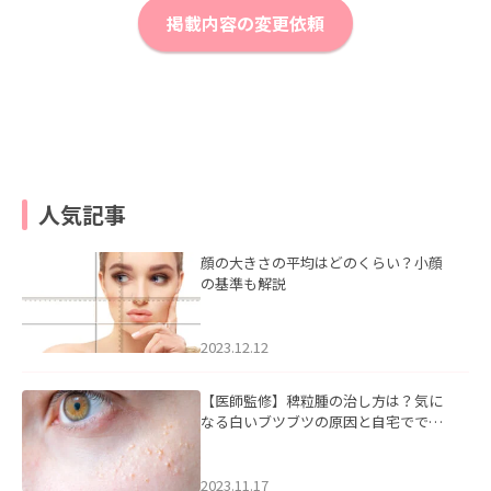
掲載内容の変更依頼
人気記事
顔の大きさの平均はどのくらい？小顔
の基準も解説
2023.12.12
【医師監修】稗粒腫の治し方は？気に
なる白いブツブツの原因と自宅ででき
るケアについて
2023.11.17