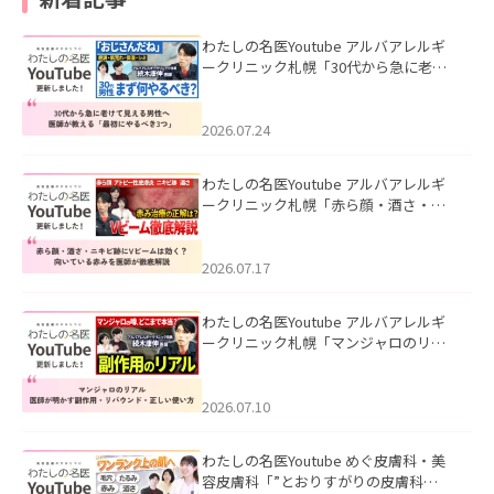
わたしの名医Youtube アルバアレルギ
ークリニック札幌「30代から急に老け
て見える男性へ｜医師が教える「最初
にやるべき3つ」」を公開いたしまし
た。
2026.07.24
わたしの名医Youtube アルバアレルギ
ークリニック札幌「赤ら顔・酒さ・ニ
キビ跡にVビームは効く？向いている赤
みを医師が徹底解説」を公開いたしま
した。
2026.07.17
わたしの名医Youtube アルバアレルギ
ークリニック札幌「マンジャロのリア
ル｜医師が明かす副作用・リバウン
ド・正しい使い方」を公開いたしまし
た。
2026.07.10
わたしの名医Youtube めぐ皮膚科・美
容皮膚科「”とおりすがりの皮膚科