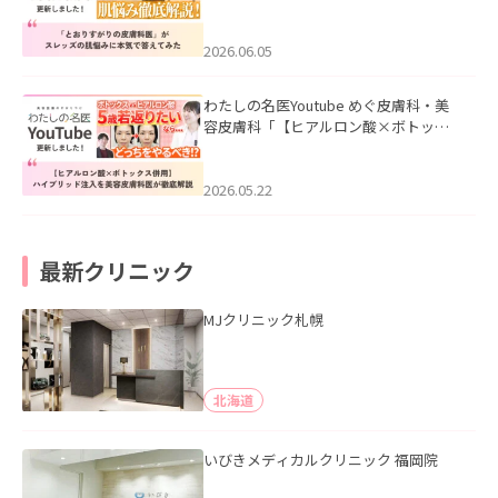
医”がスレッズの肌悩みに本気で答えて
みた」を公開いたしました。
2026.06.05
わたしの名医Youtube めぐ皮膚科・美
容皮膚科「【ヒアルロン酸×ボトック
ス併用】ハイブリッド注入を美容皮膚
科医が徹底解説」を公開いたしまし
た。
2026.05.22
最新クリニック
MJクリニック札幌
北海道
いびきメディカルクリニック 福岡院