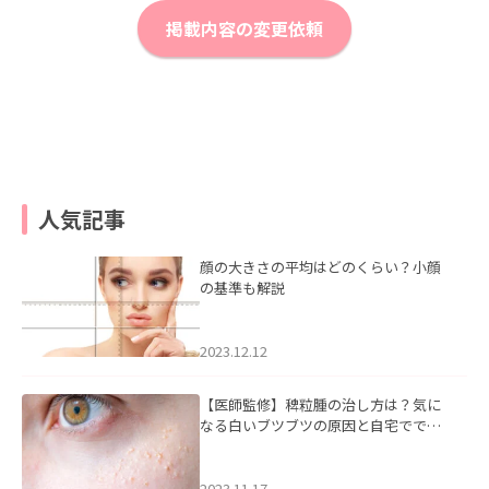
掲載内容の変更依頼
人気記事
顔の大きさの平均はどのくらい？小顔
の基準も解説
2023.12.12
【医師監修】稗粒腫の治し方は？気に
なる白いブツブツの原因と自宅ででき
るケアについて
2023.11.17