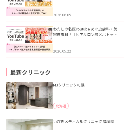
医”がスレッズの肌悩みに本気で答えて
みた」を公開いたしました。
2026.06.05
わたしの名医Youtube めぐ皮膚科・美
容皮膚科「【ヒアルロン酸×ボトック
ス併用】ハイブリッド注入を美容皮膚
科医が徹底解説」を公開いたしまし
た。
2026.05.22
最新クリニック
MJクリニック札幌
北海道
いびきメディカルクリニック 福岡院