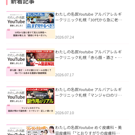
新着記事
わたしの名医Youtube アルバアレルギ
ークリニック札幌「30代から急に老け
て見える男性へ｜医師が教える「最初
にやるべき3つ」」を公開いたしまし
た。
2026.07.24
わたしの名医Youtube アルバアレルギ
ークリニック札幌「赤ら顔・酒さ・ニ
キビ跡にVビームは効く？向いている赤
みを医師が徹底解説」を公開いたしま
した。
2026.07.17
わたしの名医Youtube アルバアレルギ
ークリニック札幌「マンジャロのリア
ル｜医師が明かす副作用・リバウン
ド・正しい使い方」を公開いたしまし
た。
2026.07.10
わたしの名医Youtube めぐ皮膚科・美
容皮膚科「”とおりすがりの皮膚科