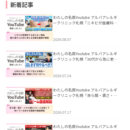
新着記事
わたしの名医Youtube アルバアレルギ
ークリニック札幌「ニキビが皮膚科で
も治らない理由｜繰り返す人が次に考
える治療を医師が解説」を公開いたし
ました。
2026.08.07
わたしの名医Youtube アルバアレルギ
ークリニック札幌「30代から急に老け
て見える男性へ｜医師が教える「最初
にやるべき3つ」」を公開いたしまし
た。
2026.07.24
わたしの名医Youtube アルバアレルギ
ークリニック札幌「赤ら顔・酒さ・ニ
キビ跡にVビームは効く？向いている赤
みを医師が徹底解説」を公開いたしま
した。
2026.07.17
わたしの名医Youtube アルバアレルギ