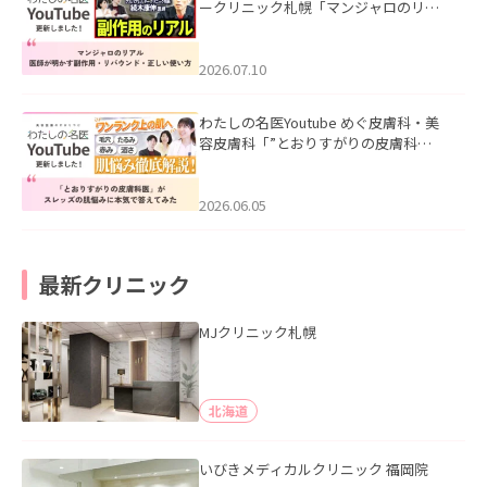
ークリニック札幌「マンジャロのリア
ル｜医師が明かす副作用・リバウン
ド・正しい使い方」を公開いたしまし
た。
2026.07.10
わたしの名医Youtube めぐ皮膚科・美
容皮膚科「”とおりすがりの皮膚科
医”がスレッズの肌悩みに本気で答えて
みた」を公開いたしました。
2026.06.05
最新クリニック
MJクリニック札幌
北海道
いびきメディカルクリニック 福岡院