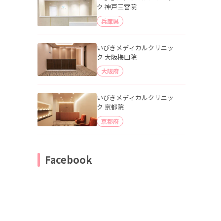
ク 神戸三宮院
兵庫県
いびきメディカルクリニッ
ク 大阪梅田院
大阪府
いびきメディカルクリニッ
ク 京都院
京都府
Facebook