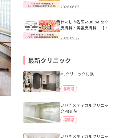
りすがりの皮膚科医”がスレ
2026.06.05
ッズの肌悩みに本気で答え
てみた」を公開いたしまし
た。
わたしの名医Youtube めぐ
皮膚科・美容皮膚科「【ヒ
アルロン酸×ボトックス併
2026.05.22
用】ハイブリッド注入を美
容皮膚科医が徹底解説」を
公開いたしました。
最新クリニック
MJクリニック札幌
北海道
いびきメディカルクリニッ
ク 福岡院
福岡県
いびきメディカルクリニッ