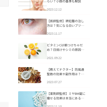
らい？小顔の基準も解説
2023.12.12
【医師監修】稗粒腫の治し
方は？気になる白いブツブ
ツの原因と自宅でできるケ
2023.11.17
アについて
ビタミンCは朝つけちゃだ
め？日焼けやシミの原因に
なるってホント？
2021.09.22
【教えてドクター】防風通
聖散の効果や副作用は？長
期服用は危険なの？
2023.07.27
【薬剤師監修】ミヤBM錠に
痩せる効果は本当にある
の？
2023.11.10