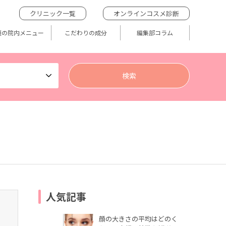
クリニック一覧
オンラインコスメ診断
題の院内メニュー
こだわりの成分
編集部コラム
人気記事
顔の大きさの平均はどのく