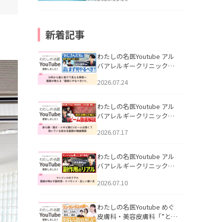
新着記事
わたしの名医Youtube アル
バアレルギークリニック札
幌「30代から急に老けて見
2026.07.24
える男性へ｜医師が教える
「最初にやるべき3つ」」を
公開いたしました。
わたしの名医Youtube アル
バアレルギークリニック札
幌「赤ら顔・酒さ・ニキビ
2026.07.17
跡にVビームは効く？向いて
いる赤みを医師が徹底解
説」を公開いたしました。
わたしの名医Youtube アル
バアレルギークリニック札
幌「マンジャロのリアル｜
2026.07.10
医師が明かす副作用・リバ
ウンド・正しい使い方」を
公開いたしました。
わたしの名医Youtube めぐ
皮膚科・美容皮膚科「”とお