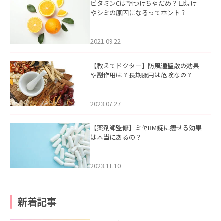
ビタミンCは朝つけちゃだめ？日焼け
やシミの原因になるってホント？
2021.09.22
【教えてドクター】防風通聖散の効果
や副作用は？長期服用は危険なの？
2023.07.27
【薬剤師監修】ミヤBM錠に痩せる効果
は本当にあるの？
2023.11.10
新着記事