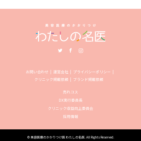
Twitter
Facebook
Instagram
お問い合わせ
運営会社
プライバシーポリシー
クリニック掲載依頼
ブランド掲載依頼
売れコス
DX実行委員長
クリニック収益向上委員会
採用情報
©
美容医療のかかりつけ医 わたしの名医
. All Rights Reserved.