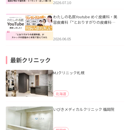
た。
2026.07.10
わたしの名医Youtube めぐ皮膚科・美
容皮膚科「”とおりすがりの皮膚科
医”がスレッズの肌悩みに本気で答えて
みた」を公開いたしました。
2026.06.05
最新クリニック
MJクリニック札幌
北海道
いびきメディカルクリニック 福岡院