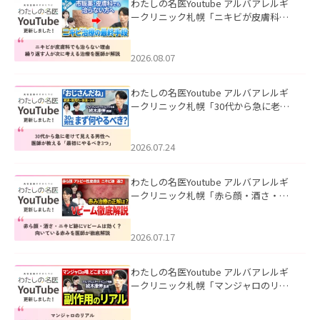
わたしの名医Youtube アルバアレルギ
ークリニック札幌「ニキビが皮膚科で
も治らない理由｜繰り返す人が次に考
える治療を医師が解説」を公開いたし
ました。
2026.08.07
わたしの名医Youtube アルバアレルギ
ークリニック札幌「30代から急に老け
て見える男性へ｜医師が教える「最初
にやるべき3つ」」を公開いたしまし
た。
2026.07.24
わたしの名医Youtube アルバアレルギ
ークリニック札幌「赤ら顔・酒さ・ニ
キビ跡にVビームは効く？向いている赤
みを医師が徹底解説」を公開いたしま
した。
2026.07.17
わたしの名医Youtube アルバアレルギ
ークリニック札幌「マンジャロのリア
ル｜医師が明かす副作用・リバウン
ド・正しい使い方」を公開いたしまし