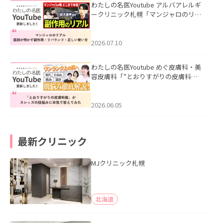
わたしの名医Youtube アルバアレルギ
ークリニック札幌「マンジャロのリア
ル｜医師が明かす副作用・リバウン
ド・正しい使い方」を公開いたしまし
た。
2026.07.10
わたしの名医Youtube めぐ皮膚科・美
容皮膚科「”とおりすがりの皮膚科
医”がスレッズの肌悩みに本気で答えて
みた」を公開いたしました。
2026.06.05
最新クリニック
MJクリニック札幌
北海道