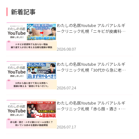
新着記事
わたしの名医Youtube アルバアレルギ
ークリニック札幌「ニキビが皮膚科で
も治らない理由｜繰り返す人が次に考
える治療を医師が解説」を公開いたし
ました。
2026.08.07
わたしの名医Youtube アルバアレルギ
ークリニック札幌「30代から急に老け
て見える男性へ｜医師が教える「最初
にやるべき3つ」」を公開いたしまし
た。
2026.07.24
わたしの名医Youtube アルバアレルギ
ークリニック札幌「赤ら顔・酒さ・ニ
キビ跡にVビームは効く？向いている赤
みを医師が徹底解説」を公開いたしま
した。
2026.07.17