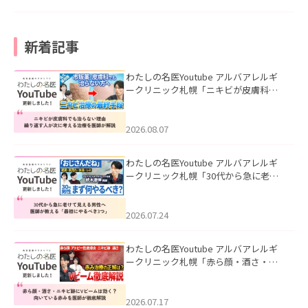
新着記事
わたしの名医Youtube アルバアレルギ
ークリニック札幌「ニキビが皮膚科で
も治らない理由｜繰り返す人が次に考
える治療を医師が解説」を公開いたし
ました。
2026.08.07
わたしの名医Youtube アルバアレルギ
ークリニック札幌「30代から急に老け
て見える男性へ｜医師が教える「最初
にやるべき3つ」」を公開いたしまし
た。
2026.07.24
わたしの名医Youtube アルバアレルギ
ークリニック札幌「赤ら顔・酒さ・ニ
キビ跡にVビームは効く？向いている赤
みを医師が徹底解説」を公開いたしま
した。
2026.07.17