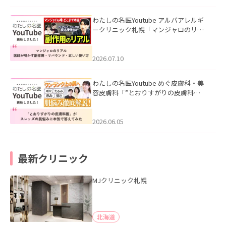
わたしの名医Youtube アルバアレルギ
ークリニック札幌「マンジャロのリア
ル｜医師が明かす副作用・リバウン
ド・正しい使い方」を公開いたしまし
た。
2026.07.10
わたしの名医Youtube めぐ皮膚科・美
容皮膚科「”とおりすがりの皮膚科
医”がスレッズの肌悩みに本気で答えて
みた」を公開いたしました。
2026.06.05
最新クリニック
MJクリニック札幌
北海道