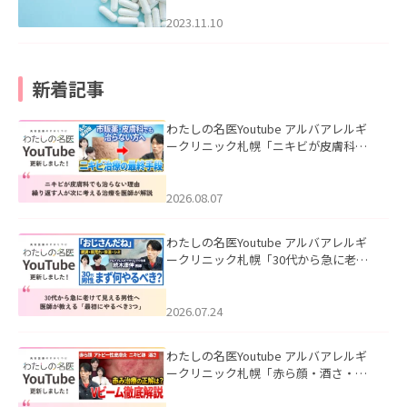
2023.11.10
新着記事
わたしの名医Youtube アルバアレルギ
ークリニック札幌「ニキビが皮膚科で
も治らない理由｜繰り返す人が次に考
える治療を医師が解説」を公開いたし
ました。
2026.08.07
わたしの名医Youtube アルバアレルギ
ークリニック札幌「30代から急に老け
て見える男性へ｜医師が教える「最初
にやるべき3つ」」を公開いたしまし
た。
2026.07.24
わたしの名医Youtube アルバアレルギ
ークリニック札幌「赤ら顔・酒さ・ニ
キビ跡にVビームは効く？向いている赤