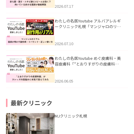
みを医師が徹底解説」を公開いたしま
した。
2026.07.17
わたしの名医Youtube アルバアレルギ
ークリニック札幌「マンジャロのリア
ル｜医師が明かす副作用・リバウン
ド・正しい使い方」を公開いたしまし
た。
2026.07.10
わたしの名医Youtube めぐ皮膚科・美
容皮膚科「”とおりすがりの皮膚科
医”がスレッズの肌悩みに本気で答えて
みた」を公開いたしました。
2026.06.05
最新クリニック
MJクリニック札幌