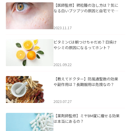
【医師監修】稗粒腫の治し方は？気に
なる白いブツブツの原因と自宅ででき
るケアについて
2023.11.17
ビタミンCは朝つけちゃだめ？日焼け
やシミの原因になるってホント？
2021.09.22
【教えてドクター】防風通聖散の効果
や副作用は？長期服用は危険なの？
2023.07.27
【薬剤師監修】ミヤBM錠に痩せる効果
は本当にあるの？