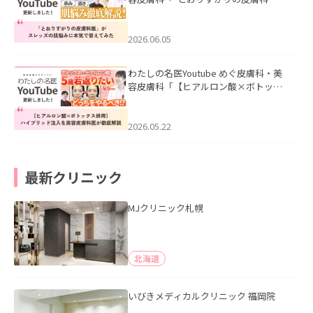
医”がスレッズの肌悩みに本気で答えて
みた」を公開いたしました。
2026.06.05
わたしの名医Youtube めぐ皮膚科・美
容皮膚科「【ヒアルロン酸×ボトック
ス併用】ハイブリッド注入を美容皮膚
科医が徹底解説」を公開いたしまし
た。
2026.05.22
最新クリニック
MJクリニック札幌
北海道
いびきメディカルクリニック 福岡院