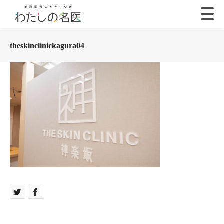
theskinclinickagura04