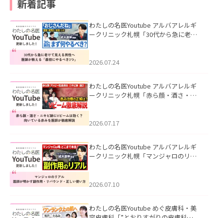
新着記事
わたしの名医Youtube アルバアレルギ
ークリニック札幌「30代から急に老け
て見える男性へ｜医師が教える「最初
にやるべき3つ」」を公開いたしまし
た。
2026.07.24
わたしの名医Youtube アルバアレルギ
ークリニック札幌「赤ら顔・酒さ・ニ
キビ跡にVビームは効く？向いている赤
みを医師が徹底解説」を公開いたしま
した。
2026.07.17
わたしの名医Youtube アルバアレルギ
ークリニック札幌「マンジャロのリア
ル｜医師が明かす副作用・リバウン
ド・正しい使い方」を公開いたしまし
た。
2026.07.10
わたしの名医Youtube めぐ皮膚科・美
容皮膚科「”とおりすがりの皮膚科