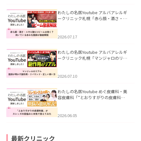
わたしの名医Youtube アルバアレルギ
ークリニック札幌「赤ら顔・酒さ・ニ
キビ跡にVビームは効く？向いている赤
みを医師が徹底解説」を公開いたしま
した。
2026.07.17
わたしの名医Youtube アルバアレルギ
ークリニック札幌「マンジャロのリア
ル｜医師が明かす副作用・リバウン
ド・正しい使い方」を公開いたしまし
た。
2026.07.10
わたしの名医Youtube めぐ皮膚科・美
容皮膚科「”とおりすがりの皮膚科
医”がスレッズの肌悩みに本気で答えて
みた」を公開いたしました。
2026.06.05
最新クリニック