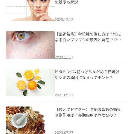
の基準も解説
2023.12.12
【医師監修】稗粒腫の治し方は？気に
なる白いブツブツの原因と自宅ででき
るケアについて
2023.11.17
ビタミンCは朝つけちゃだめ？日焼け
やシミの原因になるってホント？
2021.09.22
【教えてドクター】防風通聖散の効果
や副作用は？長期服用は危険なの？
2023.07.27