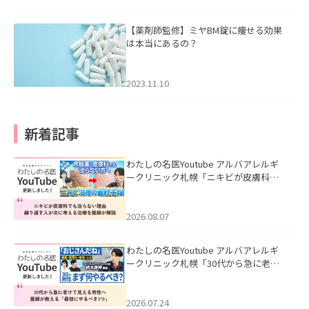
【薬剤師監修】ミヤBM錠に痩せる効果
は本当にあるの？
2023.11.10
新着記事
わたしの名医Youtube アルバアレルギ
ークリニック札幌「ニキビが皮膚科で
も治らない理由｜繰り返す人が次に考
える治療を医師が解説」を公開いたし
ました。
2026.08.07
わたしの名医Youtube アルバアレルギ
ークリニック札幌「30代から急に老け
て見える男性へ｜医師が教える「最初
にやるべき3つ」」を公開いたしまし
た。
2026.07.24