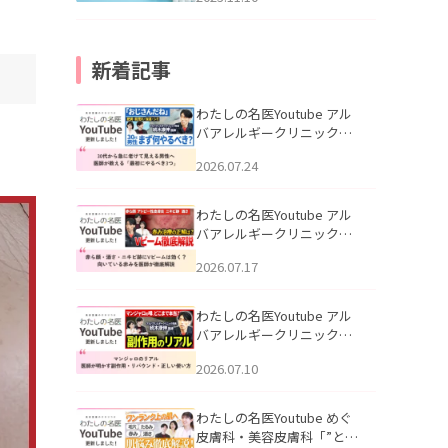
新着記事
わたしの名医Youtube アル
バアレルギークリニック札
幌「30代から急に老けて見
2026.07.24
える男性へ｜医師が教える
「最初にやるべき3つ」」を
公開いたしました。
わたしの名医Youtube アル
バアレルギークリニック札
幌「赤ら顔・酒さ・ニキビ
2026.07.17
跡にVビームは効く？向いて
いる赤みを医師が徹底解
説」を公開いたしました。
わたしの名医Youtube アル
バアレルギークリニック札
幌「マンジャロのリアル｜
2026.07.10
医師が明かす副作用・リバ
ウンド・正しい使い方」を
公開いたしました。
わたしの名医Youtube めぐ
皮膚科・美容皮膚科「”とお