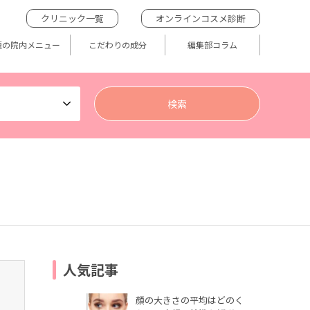
クリニック一覧
オンラインコスメ診断
題の院内メニュー
こだわりの成分
編集部コラム
人気記事
顔の大きさの平均はどのく