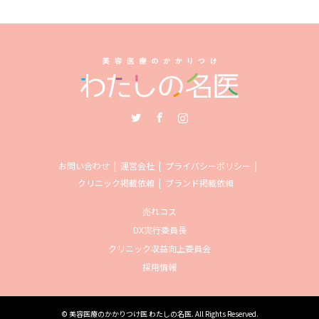
Twitter
Facebook
Instagram
お問い合わせ
運営会社
プライバシーポリシー
クリニック掲載依頼
ブランド掲載依頼
売れコス
DX実行委員長
クリニック収益向上委員会
採用情報
©
美容医療のかかりつけ医 わたしの名医
. All Rights Reserved.