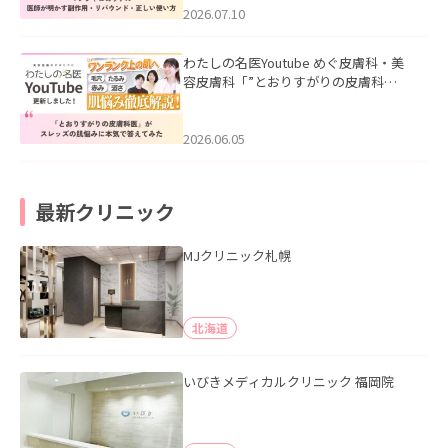
た。
2026.07.10
わたしの名医Youtube めぐ皮膚科・美
容皮膚科「”とおりすがりの皮膚科
医”がスレッズの肌悩みに本気で答えて
みた」を公開いたしました。
2026.06.05
最新クリニック
MJクリニック札幌
北海道
いびきメディカルクリニック 福岡院