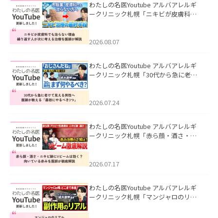
わたしの名医Youtube アルバアレルギ
ークリニック札幌「ニキビが皮膚科で
も治らない理由｜繰り返す人が次に考
える治療を医師が解説」を公開いたし
ました。
2026.08.07
わたしの名医Youtube アルバアレルギ
ークリニック札幌「30代から急に老け
て見える男性へ｜医師が教える「最初
にやるべき3つ」」を公開いたしまし
た。
2026.07.24
わたしの名医Youtube アルバアレルギ
ークリニック札幌「赤ら顔・酒さ・ニ
キビ跡にVビームは効く？向いている赤
みを医師が徹底解説」を公開いたしま
した。
2026.07.17
わたしの名医Youtube アルバアレルギ
ークリニック札幌「マンジャロのリア
ル｜医師が明かす副作用・リバウン
ド・正しい使い方」を公開いたしまし