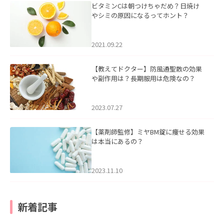
ビタミンCは朝つけちゃだめ？日焼け
やシミの原因になるってホント？
2021.09.22
【教えてドクター】防風通聖散の効果
や副作用は？長期服用は危険なの？
2023.07.27
【薬剤師監修】ミヤBM錠に痩せる効果
は本当にあるの？
2023.11.10
新着記事