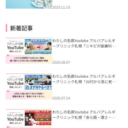
2023.11.10
新着記事
わたしの名医Youtube アルバアレルギ
ークリニック札幌「ニキビが皮膚科で
も治らない理由｜繰り返す人が次に考
える治療を医師が解説」を公開いたし
ました。
2026.08.07
わたしの名医Youtube アルバアレルギ
ークリニック札幌「30代から急に老け
て見える男性へ｜医師が教える「最初
にやるべき3つ」」を公開いたしまし
た。
2026.07.24
わたしの名医Youtube アルバアレルギ
ークリニック札幌「赤ら顔・酒さ・ニ
キビ跡にVビームは効く？向いている赤