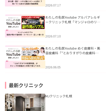
みを医師が徹底解説」を公開いたしま
した。
2026.07.17
わたしの名医Youtube アルバアレルギ
ークリニック札幌「マンジャロのリア
ル｜医師が明かす副作用・リバウン
ド・正しい使い方」を公開いたしまし
た。
2026.07.10
わたしの名医Youtube めぐ皮膚科・美
容皮膚科「”とおりすがりの皮膚科
医”がスレッズの肌悩みに本気で答えて
みた」を公開いたしました。
2026.06.05
最新クリニック
MJクリニック札幌