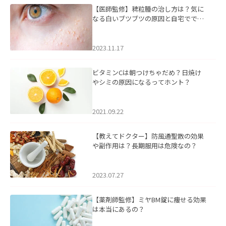
【医師監修】稗粒腫の治し方は？気に
なる白いブツブツの原因と自宅ででき
るケアについて
2023.11.17
ビタミンCは朝つけちゃだめ？日焼け
やシミの原因になるってホント？
2021.09.22
【教えてドクター】防風通聖散の効果
や副作用は？長期服用は危険なの？
2023.07.27
【薬剤師監修】ミヤBM錠に痩せる効果
は本当にあるの？