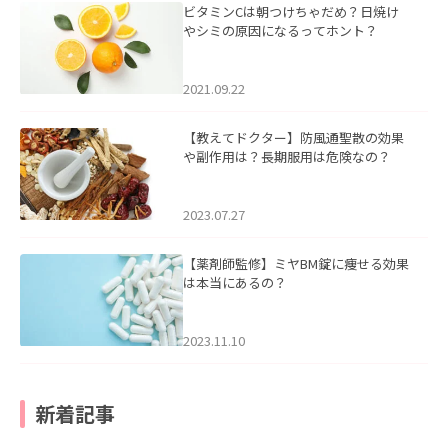
ビタミンCは朝つけちゃだめ？日焼け
やシミの原因になるってホント？
2021.09.22
【教えてドクター】防風通聖散の効果
や副作用は？長期服用は危険なの？
2023.07.27
【薬剤師監修】ミヤBM錠に痩せる効果
は本当にあるの？
2023.11.10
新着記事