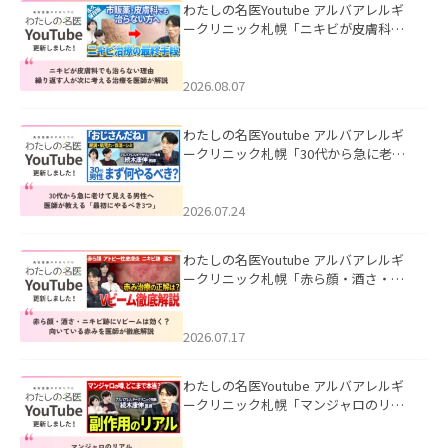
わたしの名医Youtube アルバアレルギ
ークリニック札幌「ニキビが皮膚科で
も治らない理由｜繰り返す人が次に考
える治療を医師が解説」を公開いたし
ました。
2026.08.07
わたしの名医Youtube アルバアレルギ
ークリニック札幌「30代から急に老け
て見える男性へ｜医師が教える「最初
にやるべき3つ」」を公開いたしまし
た。
2026.07.24
わたしの名医Youtube アルバアレルギ
ークリニック札幌「赤ら顔・酒さ・ニ
キビ跡にVビームは効く？向いている赤
みを医師が徹底解説」を公開いたしま
した。
2026.07.17
わたしの名医Youtube アルバアレルギ
ークリニック札幌「マンジャロのリア
ル｜医師が明かす副作用・リバウン
ド・正しい使い方」を公開いたしまし