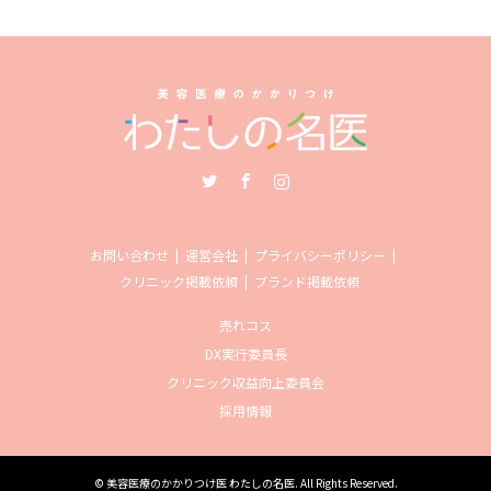
Twitter
Facebook
Instagram
お問い合わせ
運営会社
プライバシーポリシー
クリニック掲載依頼
ブランド掲載依頼
売れコス
DX実行委員長
クリニック収益向上委員会
採用情報
©
美容医療のかかりつけ医 わたしの名医
. All Rights Reserved.