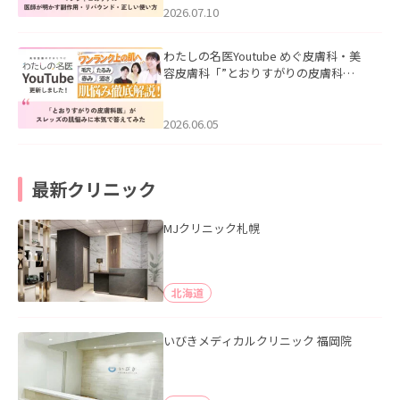
た。
2026.07.10
わたしの名医Youtube めぐ皮膚科・美
容皮膚科「”とおりすがりの皮膚科
医”がスレッズの肌悩みに本気で答えて
みた」を公開いたしました。
2026.06.05
最新クリニック
MJクリニック札幌
北海道
いびきメディカルクリニック 福岡院