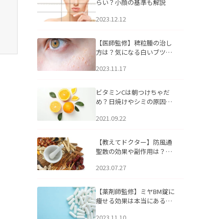
らい？小顔の基準も解説
2023.12.12
【医師監修】稗粒腫の治し
方は？気になる白いブツブ
ツの原因と自宅でできるケ
2023.11.17
アについて
ビタミンCは朝つけちゃだ
め？日焼けやシミの原因に
なるってホント？
2021.09.22
【教えてドクター】防風通
聖散の効果や副作用は？長
期服用は危険なの？
2023.07.27
【薬剤師監修】ミヤBM錠に
痩せる効果は本当にある
の？
2023.11.10