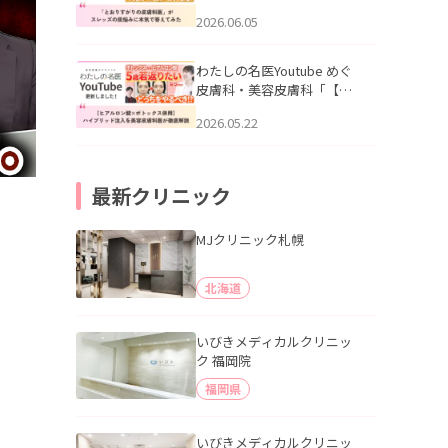
りすがりの皮膚科医”がスレ
2026.06.05
ッズの肌悩みに本気で答え
てみた」を公開いたしまし
た。
わたしの名医Youtube めぐ
皮膚科・美容皮膚科「【ヒ
アルロン酸×ボトックス併
2026.05.22
用】ハイブリッド注入を美
容皮膚科医が徹底解説」を
公開いたしました。
最新クリニック
MJクリニック札幌
北海道
いびきメディカルクリニッ
ク 福岡院
福岡県
いびきメディカルクリニッ