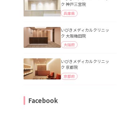
ク 神戸三宮院
兵庫県
いびきメディカルクリニッ
ク 大阪梅田院
大阪府
いびきメディカルクリニッ
ク 京都院
京都府
Facebook