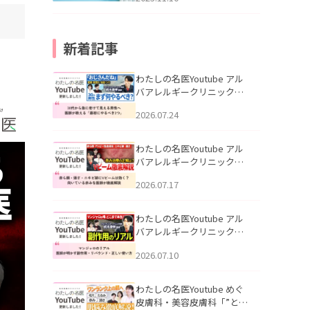
新着記事
わたしの名医Youtube アル
バアレルギークリニック札
幌「30代から急に老けて見
2026.07.24
える男性へ｜医師が教える
「最初にやるべき3つ」」を
公開いたしました。
わたしの名医Youtube アル
バアレルギークリニック札
幌「赤ら顔・酒さ・ニキビ
2026.07.17
跡にVビームは効く？向いて
いる赤みを医師が徹底解
説」を公開いたしました。
わたしの名医Youtube アル
バアレルギークリニック札
幌「マンジャロのリアル｜
2026.07.10
医師が明かす副作用・リバ
ウンド・正しい使い方」を
公開いたしました。
わたしの名医Youtube めぐ
皮膚科・美容皮膚科「”とお