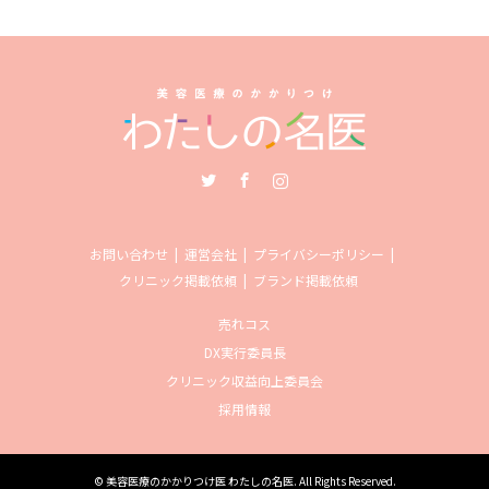
Twitter
Facebook
Instagram
お問い合わせ
運営会社
プライバシーポリシー
クリニック掲載依頼
ブランド掲載依頼
売れコス
DX実行委員長
クリニック収益向上委員会
採用情報
©
美容医療のかかりつけ医 わたしの名医
. All Rights Reserved.