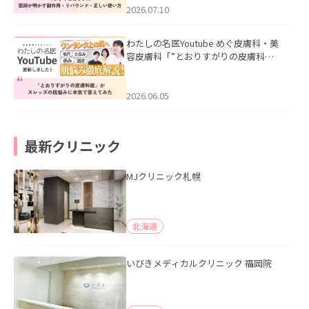
た。
2026.07.10
わたしの名医Youtube めぐ皮膚科・美
容皮膚科「”とおりすがりの皮膚科
医”がスレッズの肌悩みに本気で答えて
みた」を公開いたしました。
2026.06.05
最新クリニック
MJクリニック札幌
北海道
いびきメディカルクリニック 福岡院