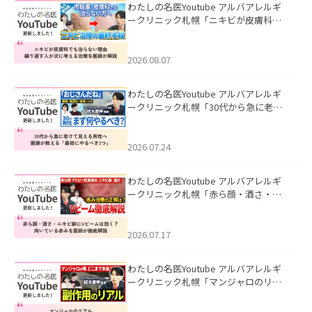
わたしの名医Youtube アルバアレルギ
ークリニック札幌「ニキビが皮膚科で
も治らない理由｜繰り返す人が次に考
える治療を医師が解説」を公開いたし
ました。
2026.08.07
わたしの名医Youtube アルバアレルギ
ークリニック札幌「30代から急に老け
て見える男性へ｜医師が教える「最初
にやるべき3つ」」を公開いたしまし
た。
2026.07.24
わたしの名医Youtube アルバアレルギ
ークリニック札幌「赤ら顔・酒さ・ニ
キビ跡にVビームは効く？向いている赤
みを医師が徹底解説」を公開いたしま
した。
2026.07.17
わたしの名医Youtube アルバアレルギ
ークリニック札幌「マンジャロのリア
ル｜医師が明かす副作用・リバウン
ド・正しい使い方」を公開いたしまし