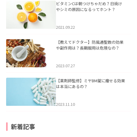
ビタミンCは朝つけちゃだめ？日焼け
やシミの原因になるってホント？
2021.09.22
【教えてドクター】防風通聖散の効果
や副作用は？長期服用は危険なの？
2023.07.27
【薬剤師監修】ミヤBM錠に痩せる効果
は本当にあるの？
2023.11.10
新着記事