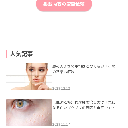
掲載内容の変更依頼
人気記事
顔の大きさの平均はどのくらい？小顔
の基準も解説
2023.12.12
【医師監修】稗粒腫の治し方は？気に
なる白いブツブツの原因と自宅ででき
るケアについて
2023.11.17