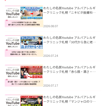
わたしの名医Youtube アルバアレルギ
ークリニック札幌「ニキビが皮膚科で
も治らない理由｜繰り返す人が次に考
える治療を医師が解説」を公開いたし
ました。
2026.08.07
わたしの名医Youtube アルバアレルギ
ークリニック札幌「30代から急に老け
て見える男性へ｜医師が教える「最初
にやるべき3つ」」を公開いたしまし
た。
2026.07.24
わたしの名医Youtube アルバアレルギ
ークリニック札幌「赤ら顔・酒さ・ニ
キビ跡にVビームは効く？向いている赤
みを医師が徹底解説」を公開いたしま
した。
2026.07.17
わたしの名医Youtube アルバアレルギ
ークリニック札幌「マンジャロのリア
ル｜医師が明かす副作用・リバウン