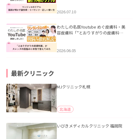
ド・正しい使い方」を公開いたしまし
た。
2026.07.10
わたしの名医Youtube めぐ皮膚科・美
容皮膚科「”とおりすがりの皮膚科
医”がスレッズの肌悩みに本気で答えて
みた」を公開いたしました。
2026.06.05
最新クリニック
MJクリニック札幌
北海道
いびきメディカルクリニック 福岡院