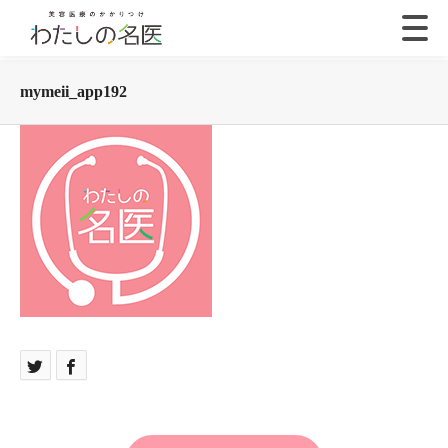
mymeii_app192