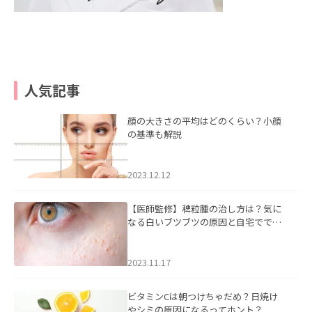
人気記事
顔の大きさの平均はどのくらい？小顔
の基準も解説
2023.12.12
【医師監修】稗粒腫の治し方は？気に
なる白いブツブツの原因と自宅ででき
るケアについて
2023.11.17
ビタミンCは朝つけちゃだめ？日焼け
やシミの原因になるってホント？