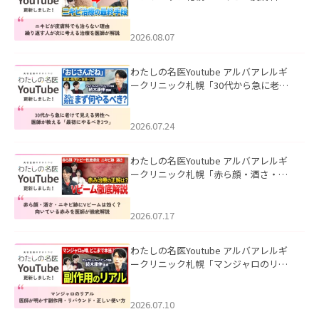
も治らない理由｜繰り返す人が次に考
える治療を医師が解説」を公開いたし
ました。
2026.08.07
わたしの名医Youtube アルバアレルギ
ークリニック札幌「30代から急に老け
て見える男性へ｜医師が教える「最初
にやるべき3つ」」を公開いたしまし
た。
2026.07.24
わたしの名医Youtube アルバアレルギ
ークリニック札幌「赤ら顔・酒さ・ニ
キビ跡にVビームは効く？向いている赤
みを医師が徹底解説」を公開いたしま
した。
2026.07.17
わたしの名医Youtube アルバアレルギ
ークリニック札幌「マンジャロのリア
ル｜医師が明かす副作用・リバウン
ド・正しい使い方」を公開いたしまし
た。
2026.07.10