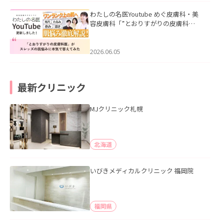
わたしの名医Youtube めぐ皮膚科・美
容皮膚科「”とおりすがりの皮膚科
医”がスレッズの肌悩みに本気で答えて
みた」を公開いたしました。
2026.06.05
最新クリニック
MJクリニック札幌
北海道
いびきメディカルクリニック 福岡院
福岡県