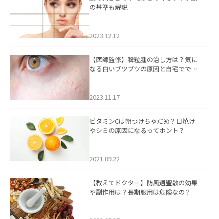
の基準も解説
2023.12.12
【医師監修】稗粒腫の治し方は？気に
なる白いブツブツの原因と自宅ででき
るケアについて
2023.11.17
ビタミンCは朝つけちゃだめ？日焼け
やシミの原因になるってホント？
2021.09.22
【教えてドクター】防風通聖散の効果
や副作用は？長期服用は危険なの？