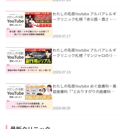
わたしの名医Youtube アルバアレルギ
ークリニック札幌「赤ら顔・酒さ・ニ
キビ跡にVビームは効く？向いている赤
みを医師が徹底解説」を公開いたしま
した。
2026.07.17
わたしの名医Youtube アルバアレルギ
ークリニック札幌「マンジャロのリア
ル｜医師が明かす副作用・リバウン
ド・正しい使い方」を公開いたしまし
た。
2026.07.10
わたしの名医Youtube めぐ皮膚科・美
容皮膚科「”とおりすがりの皮膚科
医”がスレッズの肌悩みに本気で答えて
みた」を公開いたしました。
2026.06.05
最新クリニック