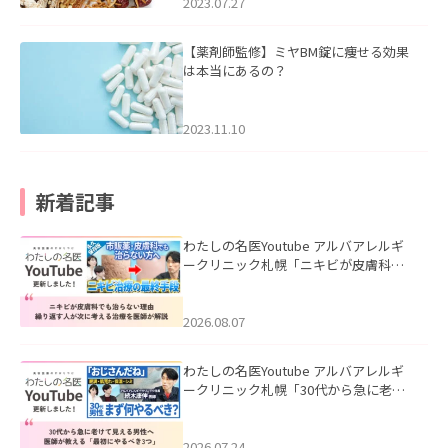
2023.07.27
【薬剤師監修】ミヤBM錠に痩せる効果
は本当にあるの？
2023.11.10
新着記事
わたしの名医Youtube アルバアレルギ
ークリニック札幌「ニキビが皮膚科で
も治らない理由｜繰り返す人が次に考
える治療を医師が解説」を公開いたし
ました。
2026.08.07
わたしの名医Youtube アルバアレルギ
ークリニック札幌「30代から急に老け
て見える男性へ｜医師が教える「最初
にやるべき3つ」」を公開いたしまし
た。
2026.07.24