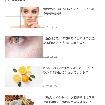
顔の大きさの平均はどのくらい？小顔
の基準も解説
2023.12.12
【医師監修】稗粒腫の治し方は？気に
なる白いブツブツの原因と自宅ででき
るケアについて
2023.11.17
ビタミンCは朝つけちゃだめ？日焼け
やシミの原因になるってホント？
2021.09.22
【教えてドクター】防風通聖散の効果
や副作用は？長期服用は危険なの？