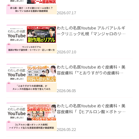
キビ跡にVビームは効く？向いている赤
みを医師が徹底解説」を公開いたしま
した。
2026.07.17
わたしの名医Youtube アルバアレルギ
ークリニック札幌「マンジャロのリア
ル｜医師が明かす副作用・リバウン
ド・正しい使い方」を公開いたしまし
た。
2026.07.10
わたしの名医Youtube めぐ皮膚科・美
容皮膚科「”とおりすがりの皮膚科
医”がスレッズの肌悩みに本気で答えて
みた」を公開いたしました。
2026.06.05
わたしの名医Youtube めぐ皮膚科・美
容皮膚科「【ヒアルロン酸×ボトック
ス併用】ハイブリッド注入を美容皮膚
科医が徹底解説」を公開いたしまし
た。
2026.05.22