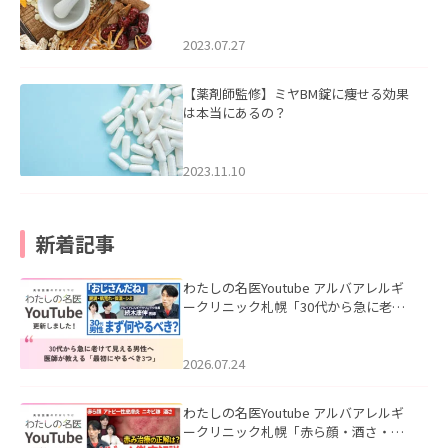
2023.07.27
【薬剤師監修】ミヤBM錠に痩せる効果
は本当にあるの？
2023.11.10
新着記事
わたしの名医Youtube アルバアレルギ
ークリニック札幌「30代から急に老け
て見える男性へ｜医師が教える「最初
にやるべき3つ」」を公開いたしまし
た。
2026.07.24
わたしの名医Youtube アルバアレルギ
ークリニック札幌「赤ら顔・酒さ・ニ