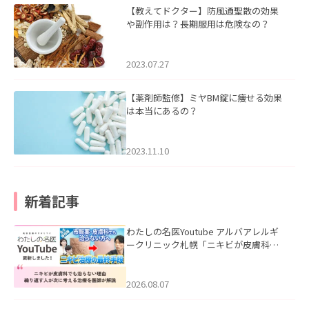
【教えてドクター】防風通聖散の効果
や副作用は？長期服用は危険なの？
2023.07.27
【薬剤師監修】ミヤBM錠に痩せる効果
は本当にあるの？
2023.11.10
新着記事
わたしの名医Youtube アルバアレルギ
ークリニック札幌「ニキビが皮膚科で
も治らない理由｜繰り返す人が次に考
える治療を医師が解説」を公開いたし
ました。
2026.08.07