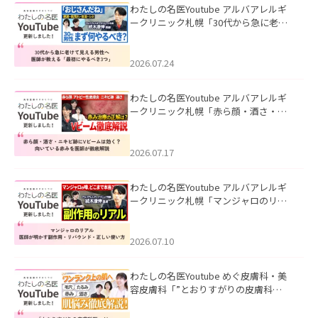
わたしの名医Youtube アルバアレルギ
ークリニック札幌「30代から急に老け
て見える男性へ｜医師が教える「最初
にやるべき3つ」」を公開いたしまし
た。
2026.07.24
わたしの名医Youtube アルバアレルギ
ークリニック札幌「赤ら顔・酒さ・ニ
キビ跡にVビームは効く？向いている赤
みを医師が徹底解説」を公開いたしま
した。
2026.07.17
わたしの名医Youtube アルバアレルギ
ークリニック札幌「マンジャロのリア
ル｜医師が明かす副作用・リバウン
ド・正しい使い方」を公開いたしまし
た。
2026.07.10
わたしの名医Youtube めぐ皮膚科・美
容皮膚科「”とおりすがりの皮膚科
医”がスレッズの肌悩みに本気で答えて
みた」を公開いたしました。