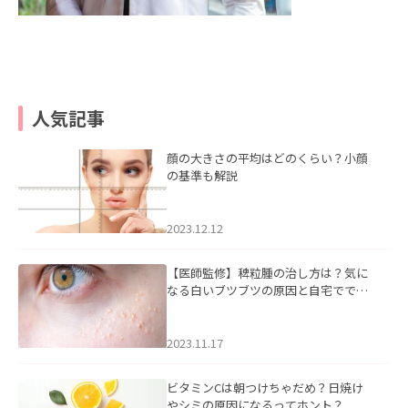
人気記事
顔の大きさの平均はどのくらい？小顔
の基準も解説
2023.12.12
【医師監修】稗粒腫の治し方は？気に
なる白いブツブツの原因と自宅ででき
るケアについて
2023.11.17
ビタミンCは朝つけちゃだめ？日焼け
やシミの原因になるってホント？