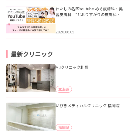
わたしの名医Youtube めぐ皮膚科・美
容皮膚科「”とおりすがりの皮膚科
医”がスレッズの肌悩みに本気で答えて
みた」を公開いたしました。
2026.06.05
最新クリニック
MJクリニック札幌
北海道
いびきメディカルクリニック 福岡院
福岡県