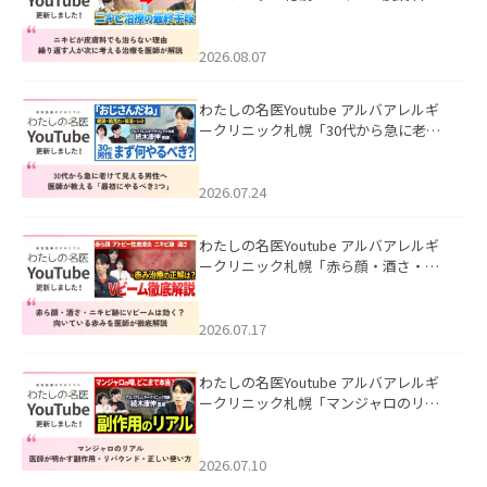
も治らない理由｜繰り返す人が次に考
える治療を医師が解説」を公開いたし
ました。
2026.08.07
わたしの名医Youtube アルバアレルギ
ークリニック札幌「30代から急に老け
て見える男性へ｜医師が教える「最初
にやるべき3つ」」を公開いたしまし
た。
2026.07.24
わたしの名医Youtube アルバアレルギ
ークリニック札幌「赤ら顔・酒さ・ニ
キビ跡にVビームは効く？向いている赤
みを医師が徹底解説」を公開いたしま
した。
2026.07.17
わたしの名医Youtube アルバアレルギ
ークリニック札幌「マンジャロのリア
ル｜医師が明かす副作用・リバウン
ド・正しい使い方」を公開いたしまし
た。
2026.07.10