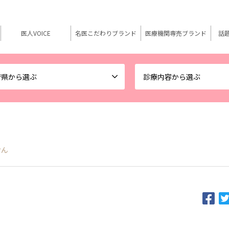
医人VOICE
名医こだわりブランド
医療機関専売ブランド
話
府県から選ぶ
診療内容から選ぶ
けん