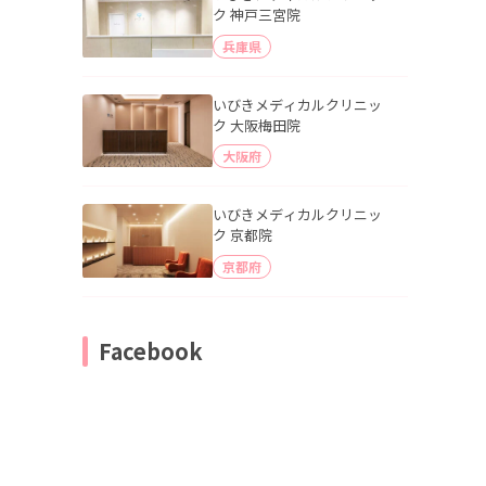
ク 神戸三宮院
兵庫県
いびきメディカルクリニッ
ク 大阪梅田院
大阪府
いびきメディカルクリニッ
ク 京都院
京都府
Facebook