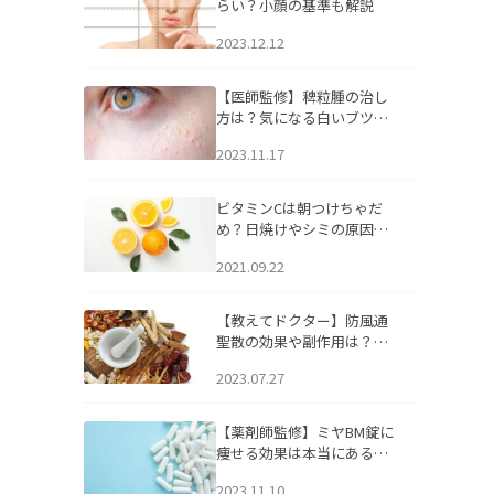
らい？小顔の基準も解説
2023.12.12
【医師監修】稗粒腫の治し
方は？気になる白いブツブ
ツの原因と自宅でできるケ
2023.11.17
アについて
ビタミンCは朝つけちゃだ
め？日焼けやシミの原因に
なるってホント？
2021.09.22
【教えてドクター】防風通
聖散の効果や副作用は？長
期服用は危険なの？
2023.07.27
【薬剤師監修】ミヤBM錠に
痩せる効果は本当にある
の？
2023.11.10