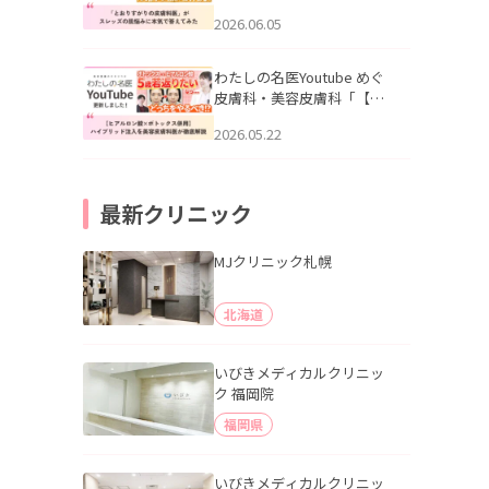
りすがりの皮膚科医”がスレ
2026.06.05
ッズの肌悩みに本気で答え
てみた」を公開いたしまし
た。
わたしの名医Youtube めぐ
皮膚科・美容皮膚科「【ヒ
アルロン酸×ボトックス併
2026.05.22
用】ハイブリッド注入を美
容皮膚科医が徹底解説」を
公開いたしました。
最新クリニック
MJクリニック札幌
北海道
いびきメディカルクリニッ
ク 福岡院
福岡県
いびきメディカルクリニッ