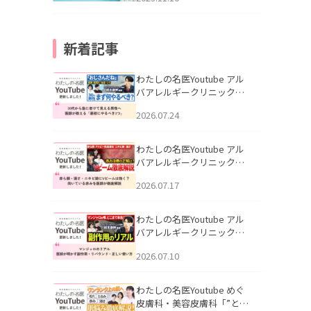
新着記事
わたしの名医Youtube アル
バアレルギークリニック札
幌「30代から急に老けて見
2026.07.24
える男性へ｜医師が教える
「最初にやるべき3つ」」を
公開いたしました。
わたしの名医Youtube アル
バアレルギークリニック札
幌「赤ら顔・酒さ・ニキビ
2026.07.17
跡にVビームは効く？向いて
いる赤みを医師が徹底解
説」を公開いたしました。
わたしの名医Youtube アル
バアレルギークリニック札
幌「マンジャロのリアル｜
2026.07.10
医師が明かす副作用・リバ
ウンド・正しい使い方」を
公開いたしました。
わたしの名医Youtube めぐ
皮膚科・美容皮膚科「”とお