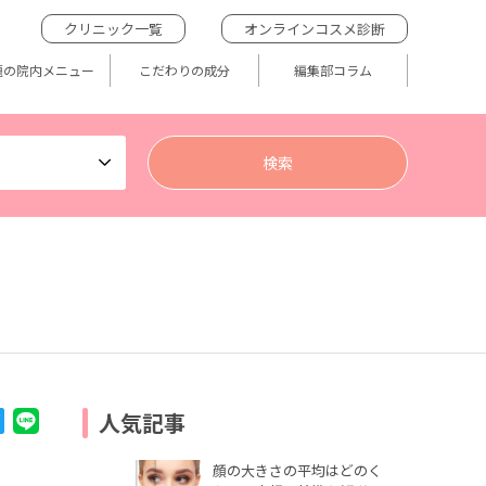
クリニック一覧
オンラインコスメ診断
題の院内メニュー
こだわりの成分
編集部コラム
人気記事
顔の大きさの平均はどのく