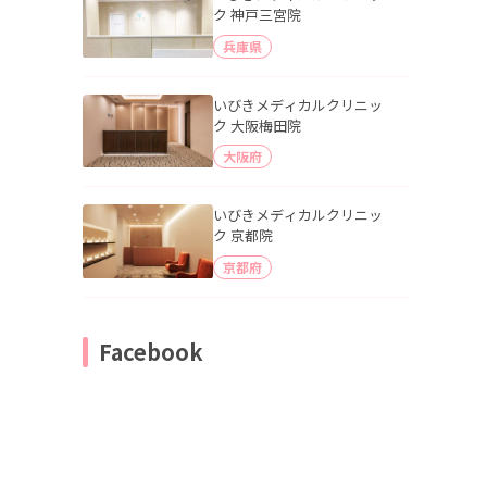
ク 神戸三宮院
兵庫県
いびきメディカルクリニッ
ク 大阪梅田院
大阪府
いびきメディカルクリニッ
ク 京都院
京都府
Facebook