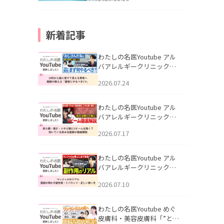
新着記事
わたしの名医Youtube アル
バアレルギークリニック札
幌「30代から急に老けて見
2026.07.24
える男性へ｜医師が教える
「最初にやるべき3つ」」を
公開いたしました。
わたしの名医Youtube アル
バアレルギークリニック札
幌「赤ら顔・酒さ・ニキビ
2026.07.17
跡にVビームは効く？向いて
いる赤みを医師が徹底解
説」を公開いたしました。
わたしの名医Youtube アル
バアレルギークリニック札
幌「マンジャロのリアル｜
2026.07.10
医師が明かす副作用・リバ
ウンド・正しい使い方」を
公開いたしました。
わたしの名医Youtube めぐ
皮膚科・美容皮膚科「”とお