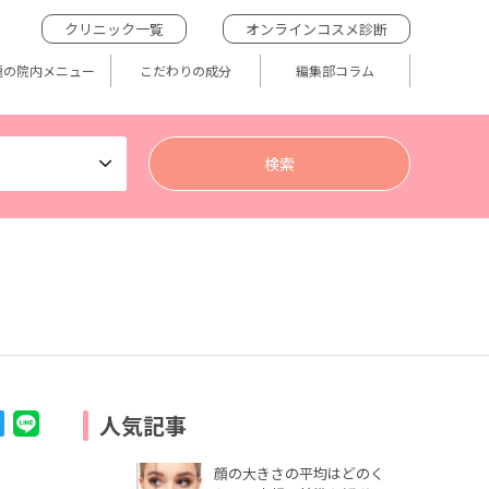
クリニック一覧
オンラインコスメ診断
題の院内メニュー
こだわりの成分
編集部コラム
人気記事
顔の大きさの平均はどのく