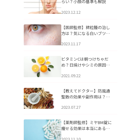
らい？小顔の基準も解説
2023.12.12
【医師監修】稗粒腫の治し
方は？気になる白いブツブ
ツの原因と自宅でできるケ
2023.11.17
アについて
ビタミンCは朝つけちゃだ
め？日焼けやシミの原因に
なるってホント？
2021.09.22
【教えてドクター】防風通
聖散の効果や副作用は？長
期服用は危険なの？
2023.07.27
【薬剤師監修】ミヤBM錠に
痩せる効果は本当にある
の？
2023.11.10