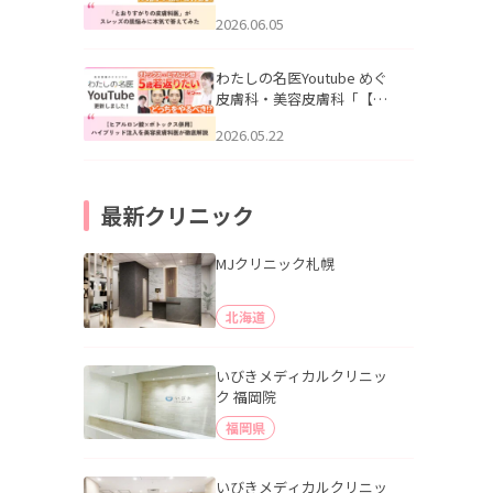
りすがりの皮膚科医”がスレ
2026.06.05
ッズの肌悩みに本気で答え
てみた」を公開いたしまし
た。
わたしの名医Youtube めぐ
皮膚科・美容皮膚科「【ヒ
アルロン酸×ボトックス併
2026.05.22
用】ハイブリッド注入を美
容皮膚科医が徹底解説」を
公開いたしました。
最新クリニック
MJクリニック札幌
北海道
いびきメディカルクリニッ
ク 福岡院
福岡県
いびきメディカルクリニッ