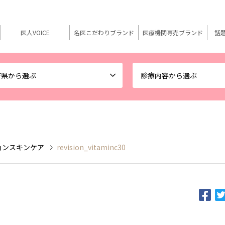
医人VOICE
名医こだわりブランド
医療機関専売ブランド
話
府県から選ぶ
診療内容から選ぶ
リビジョンスキンケア
revision_vitaminc30