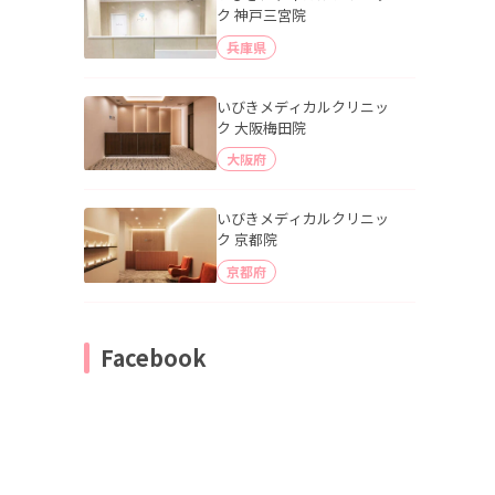
ク 神戸三宮院
兵庫県
いびきメディカルクリニッ
ク 大阪梅田院
大阪府
いびきメディカルクリニッ
ク 京都院
京都府
Facebook