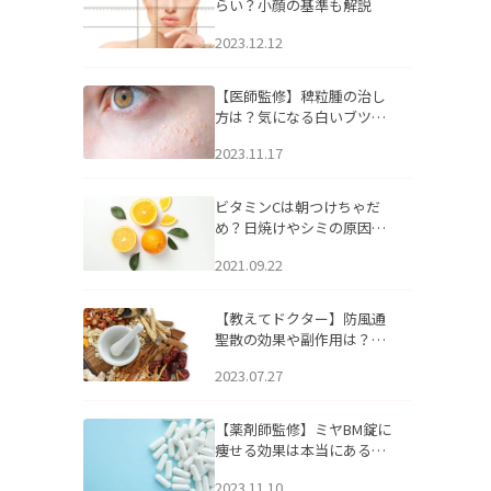
らい？小顔の基準も解説
2023.12.12
【医師監修】稗粒腫の治し
方は？気になる白いブツブ
ツの原因と自宅でできるケ
2023.11.17
アについて
ビタミンCは朝つけちゃだ
め？日焼けやシミの原因に
なるってホント？
2021.09.22
【教えてドクター】防風通
聖散の効果や副作用は？長
期服用は危険なの？
2023.07.27
【薬剤師監修】ミヤBM錠に
痩せる効果は本当にある
の？
2023.11.10