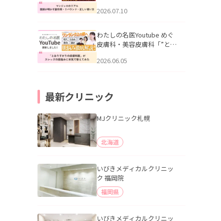
幌「マンジャロのリアル｜
2026.07.10
医師が明かす副作用・リバ
ウンド・正しい使い方」を
公開いたしました。
わたしの名医Youtube めぐ
皮膚科・美容皮膚科「”とお
りすがりの皮膚科医”がスレ
2026.06.05
ッズの肌悩みに本気で答え
てみた」を公開いたしまし
た。
最新クリニック
MJクリニック札幌
北海道
いびきメディカルクリニッ
ク 福岡院
福岡県
いびきメディカルクリニッ