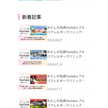
新着記事
わたしの名医Youtube アル
バアレルギークリニック札
幌「ニキビが皮膚科でも治
2026.08.07
らない理由｜繰り返す人が
次に考える治療を医師が解
説」を公開いたしました。
わたしの名医Youtube アル
バアレルギークリニック札
幌「30代から急に老けて見
2026.07.24
える男性へ｜医師が教える
「最初にやるべき3つ」」を
公開いたしました。
わたしの名医Youtube アル
バアレルギークリニック札
幌「赤ら顔・酒さ・ニキビ
2026.07.17
跡にVビームは効く？向いて
いる赤みを医師が徹底解
説」を公開いたしました。
わたしの名医Youtube アル
バアレルギークリニック札