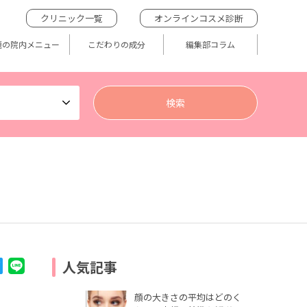
クリニック一覧
オンラインコスメ診断
題の院内メニュー
こだわりの成分
編集部コラム
人気記事
顔の大きさの平均はどのく