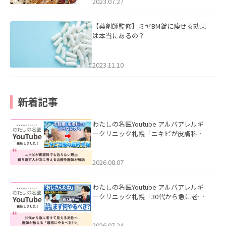
2023.07.27
【薬剤師監修】ミヤBM錠に痩せる効果
は本当にあるの？
2023.11.10
新着記事
わたしの名医Youtube アルバアレルギ
ークリニック札幌「ニキビが皮膚科で
も治らない理由｜繰り返す人が次に考
える治療を医師が解説」を公開いたし
ました。
2026.08.07
わたしの名医Youtube アルバアレルギ
ークリニック札幌「30代から急に老け
て見える男性へ｜医師が教える「最初
にやるべき3つ」」を公開いたしまし
た。
2026.07.24