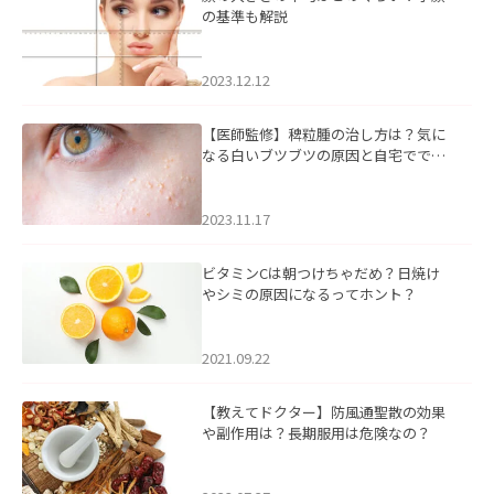
の基準も解説
2023.12.12
【医師監修】稗粒腫の治し方は？気に
なる白いブツブツの原因と自宅ででき
るケアについて
2023.11.17
ビタミンCは朝つけちゃだめ？日焼け
やシミの原因になるってホント？
2021.09.22
【教えてドクター】防風通聖散の効果
や副作用は？長期服用は危険なの？