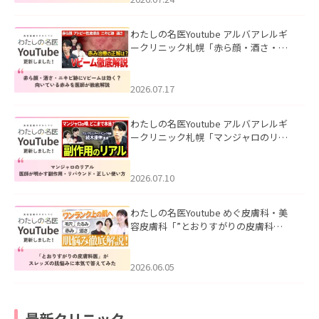
わたしの名医Youtube アルバアレルギ
ークリニック札幌「赤ら顔・酒さ・ニ
キビ跡にVビームは効く？向いている赤
みを医師が徹底解説」を公開いたしま
した。
2026.07.17
わたしの名医Youtube アルバアレルギ
ークリニック札幌「マンジャロのリア
ル｜医師が明かす副作用・リバウン
ド・正しい使い方」を公開いたしまし
た。
2026.07.10
わたしの名医Youtube めぐ皮膚科・美
容皮膚科「”とおりすがりの皮膚科
医”がスレッズの肌悩みに本気で答えて
みた」を公開いたしました。
2026.06.05
最新クリニック