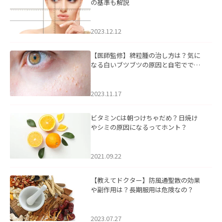
の基準も解説
2023.12.12
【医師監修】稗粒腫の治し方は？気に
なる白いブツブツの原因と自宅ででき
るケアについて
2023.11.17
ビタミンCは朝つけちゃだめ？日焼け
やシミの原因になるってホント？
2021.09.22
【教えてドクター】防風通聖散の効果
や副作用は？長期服用は危険なの？
2023.07.27