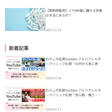
【薬剤師監修】ミヤBM錠に痩せる効果
は本当にあるの？
2023.11.10
新着記事
わたしの名医Youtube アルバアレルギ
ークリニック札幌「30代から急に老け
て見える男性へ｜医師が教える「最初
にやるべき3つ」」を公開いたしまし
た。
2026.07.24
わたしの名医Youtube アルバアレルギ
ークリニック札幌「赤ら顔・酒さ・ニ
キビ跡にVビームは効く？向いている赤
みを医師が徹底解説」を公開いたしま
した。
2026.07.17