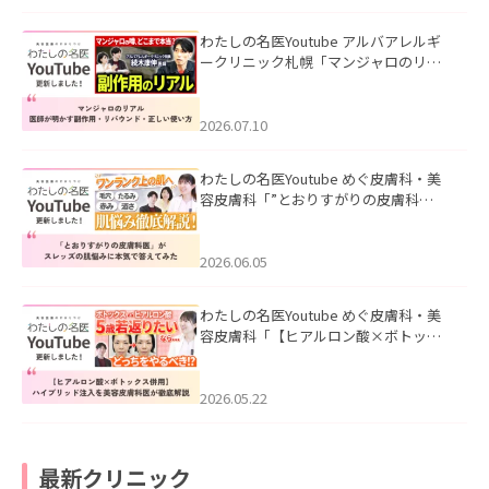
わたしの名医Youtube アルバアレルギ
ークリニック札幌「マンジャロのリア
ル｜医師が明かす副作用・リバウン
ド・正しい使い方」を公開いたしまし
た。
2026.07.10
わたしの名医Youtube めぐ皮膚科・美
容皮膚科「”とおりすがりの皮膚科
医”がスレッズの肌悩みに本気で答えて
みた」を公開いたしました。
2026.06.05
わたしの名医Youtube めぐ皮膚科・美
容皮膚科「【ヒアルロン酸×ボトック
ス併用】ハイブリッド注入を美容皮膚
科医が徹底解説」を公開いたしまし
た。
2026.05.22
最新クリニック