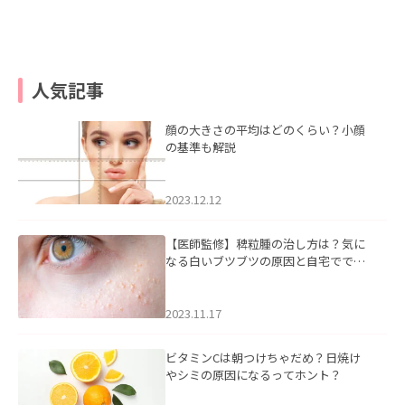
人気記事
顔の大きさの平均はどのくらい？小顔
の基準も解説
2023.12.12
【医師監修】稗粒腫の治し方は？気に
なる白いブツブツの原因と自宅ででき
るケアについて
2023.11.17
ビタミンCは朝つけちゃだめ？日焼け
やシミの原因になるってホント？