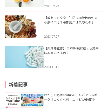
2021.09.22
【教えてドクター】防風通聖散の効果
や副作用は？長期服用は危険なの？
2023.07.27
【薬剤師監修】ミヤBM錠に痩せる効果
は本当にあるの？
2023.11.10
新着記事
わたしの名医Youtube アルバアレルギ
ークリニック札幌「ニキビが皮膚科で
も治らない理由｜繰り返す人が次に考