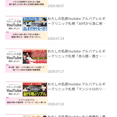
える治療を医師が解説」を公開いたし
ました。
2026.08.07
わたしの名医Youtube アルバアレルギ
ークリニック札幌「30代から急に老け
て見える男性へ｜医師が教える「最初
にやるべき3つ」」を公開いたしまし
た。
2026.07.24
わたしの名医Youtube アルバアレルギ
ークリニック札幌「赤ら顔・酒さ・ニ
キビ跡にVビームは効く？向いている赤
みを医師が徹底解説」を公開いたしま
した。
2026.07.17
わたしの名医Youtube アルバアレルギ
ークリニック札幌「マンジャロのリア
ル｜医師が明かす副作用・リバウン
ド・正しい使い方」を公開いたしまし
た。
2026.07.10
わたしの名医Youtube めぐ皮膚科・美