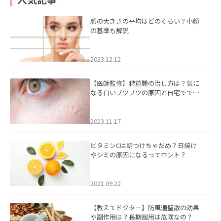
顔の大きさの平均はどのくらい？小顔
の基準も解説
2023.12.12
【医師監修】稗粒腫の治し方は？気に
なる白いブツブツの原因と自宅ででき
るケアについて
2023.11.17
ビタミンCは朝つけちゃだめ？日焼け
やシミの原因になるってホント？
2021.09.22
【教えてドクター】防風通聖散の効果
や副作用は？長期服用は危険なの？