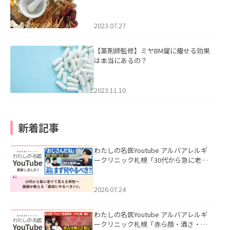
2023.07.27
【薬剤師監修】ミヤBM錠に痩せる効果
は本当にあるの？
2023.11.10
新着記事
わたしの名医Youtube アルバアレルギ
ークリニック札幌「30代から急に老け
て見える男性へ｜医師が教える「最初
にやるべき3つ」」を公開いたしまし
た。
2026.07.24
わたしの名医Youtube アルバアレルギ
ークリニック札幌「赤ら顔・酒さ・ニ