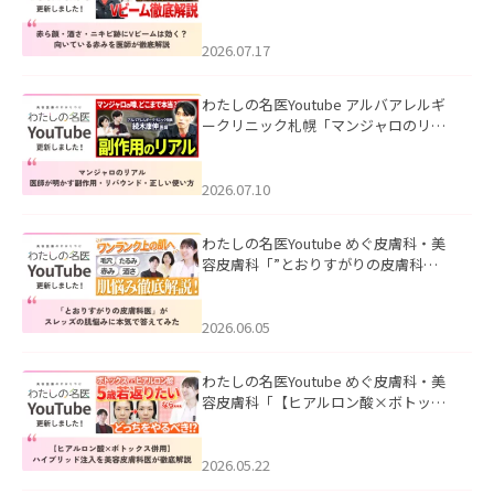
キビ跡にVビームは効く？向いている赤
みを医師が徹底解説」を公開いたしま
した。
2026.07.17
わたしの名医Youtube アルバアレルギ
ークリニック札幌「マンジャロのリア
ル｜医師が明かす副作用・リバウン
ド・正しい使い方」を公開いたしまし
た。
2026.07.10
わたしの名医Youtube めぐ皮膚科・美
容皮膚科「”とおりすがりの皮膚科
医”がスレッズの肌悩みに本気で答えて
みた」を公開いたしました。
2026.06.05
わたしの名医Youtube めぐ皮膚科・美
容皮膚科「【ヒアルロン酸×ボトック
ス併用】ハイブリッド注入を美容皮膚
科医が徹底解説」を公開いたしまし
た。
2026.05.22