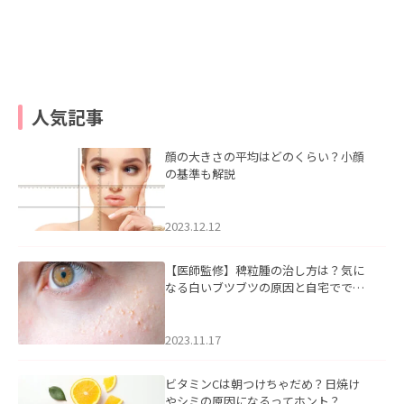
人気記事
顔の大きさの平均はどのくらい？小顔
の基準も解説
2023.12.12
【医師監修】稗粒腫の治し方は？気に
なる白いブツブツの原因と自宅ででき
るケアについて
2023.11.17
ビタミンCは朝つけちゃだめ？日焼け
やシミの原因になるってホント？