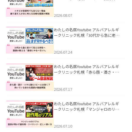
も治らない理由｜繰り返す人が次に考
える治療を医師が解説」を公開いたし
ました。
2026.08.07
わたしの名医Youtube アルバアレルギ
ークリニック札幌「30代から急に老け
て見える男性へ｜医師が教える「最初
にやるべき3つ」」を公開いたしまし
た。
2026.07.24
わたしの名医Youtube アルバアレルギ
ークリニック札幌「赤ら顔・酒さ・ニ
キビ跡にVビームは効く？向いている赤
みを医師が徹底解説」を公開いたしま
した。
2026.07.17
わたしの名医Youtube アルバアレルギ
ークリニック札幌「マンジャロのリア
ル｜医師が明かす副作用・リバウン
ド・正しい使い方」を公開いたしまし
た。
2026.07.10