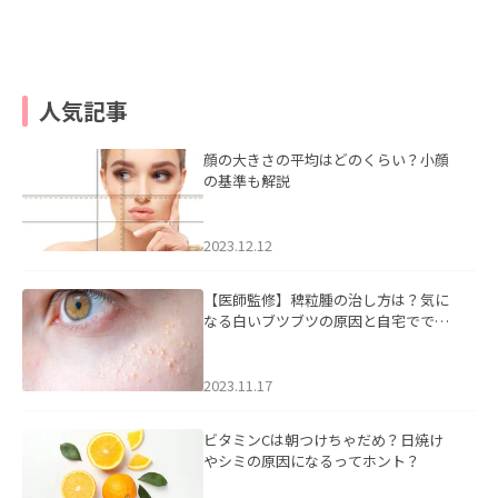
人気記事
顔の大きさの平均はどのくらい？小顔
の基準も解説
2023.12.12
【医師監修】稗粒腫の治し方は？気に
なる白いブツブツの原因と自宅ででき
るケアについて
2023.11.17
ビタミンCは朝つけちゃだめ？日焼け
やシミの原因になるってホント？