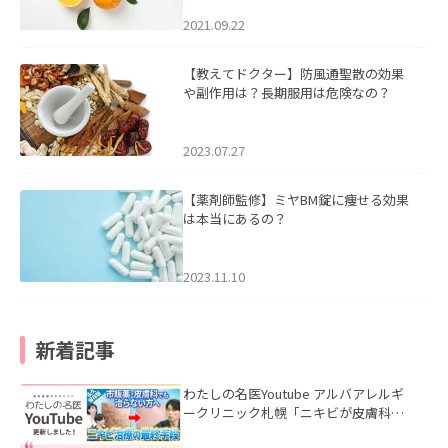
2021.09.22
【教えてドクター】防風通聖散の効果
や副作用は？長期服用は危険なの？
2023.07.27
【薬剤師監修】ミヤBM錠に痩せる効果
は本当にあるの？
2023.11.10
新着記事
わたしの名医Youtube アルバアレルギ
ークリニック札幌「ニキビが皮膚科で
も治らない理由｜繰り返す人が次に考