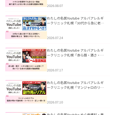
える治療を医師が解説」を公開いたし
ました。
2026.08.07
わたしの名医Youtube アルバアレルギ
ークリニック札幌「30代から急に老け
て見える男性へ｜医師が教える「最初
にやるべき3つ」」を公開いたしまし
た。
2026.07.24
わたしの名医Youtube アルバアレルギ
ークリニック札幌「赤ら顔・酒さ・ニ
キビ跡にVビームは効く？向いている赤
みを医師が徹底解説」を公開いたしま
した。
2026.07.17
わたしの名医Youtube アルバアレルギ
ークリニック札幌「マンジャロのリア
ル｜医師が明かす副作用・リバウン
ド・正しい使い方」を公開いたしまし
た。
2026.07.10
わたしの名医Youtube めぐ皮膚科・美