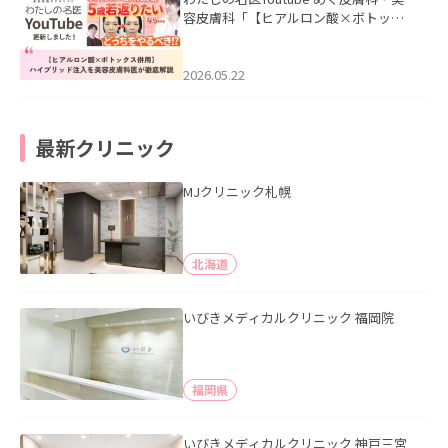
容皮膚科「【ヒアルロン酸×ボトック
ス併用】ハイブリッド注入を美容皮膚
科医が徹底解説」を公開いたしまし
た。
2026.05.22
最新クリニック
MJクリニック札幌
北海道
いびきメディカルクリニック 福岡院
福岡県
いびきメディカルクリニック 神戸三宮