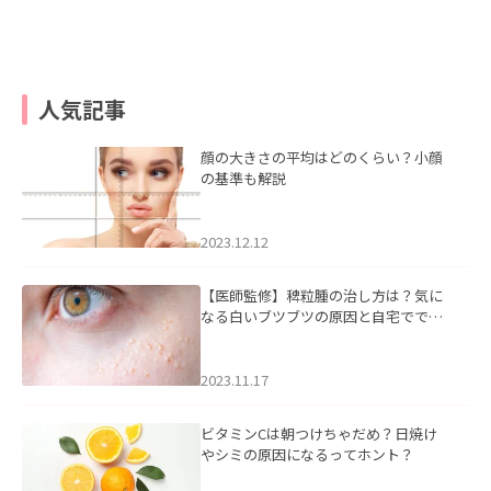
人気記事
顔の大きさの平均はどのくらい？小顔
の基準も解説
2023.12.12
【医師監修】稗粒腫の治し方は？気に
なる白いブツブツの原因と自宅ででき
るケアについて
2023.11.17
ビタミンCは朝つけちゃだめ？日焼け
やシミの原因になるってホント？