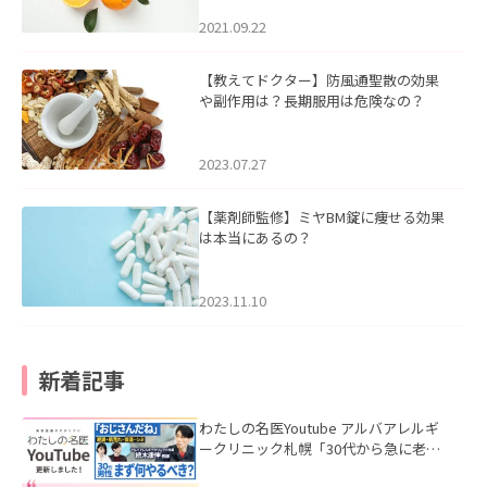
2021.09.22
【教えてドクター】防風通聖散の効果
や副作用は？長期服用は危険なの？
2023.07.27
【薬剤師監修】ミヤBM錠に痩せる効果
は本当にあるの？
2023.11.10
新着記事
わたしの名医Youtube アルバアレルギ
ークリニック札幌「30代から急に老け
て見える男性へ｜医師が教える「最初