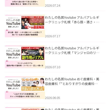
にやるべき3つ」」を公開いたしまし
た。
2026.07.24
わたしの名医Youtube アルバアレルギ
ークリニック札幌「赤ら顔・酒さ・ニ
キビ跡にVビームは効く？向いている赤
みを医師が徹底解説」を公開いたしま
した。
2026.07.17
わたしの名医Youtube アルバアレルギ
ークリニック札幌「マンジャロのリア
ル｜医師が明かす副作用・リバウン
ド・正しい使い方」を公開いたしまし
た。
2026.07.10
わたしの名医Youtube めぐ皮膚科・美
容皮膚科「”とおりすがりの皮膚科
医”がスレッズの肌悩みに本気で答えて
みた」を公開いたしました。
2026.06.05
わたしの名医Youtube めぐ皮膚科・美