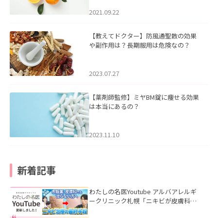
2021.09.22
【教えてドクター】防風通聖散の効果
や副作用は？長期服用は危険なの？
2023.07.27
【薬剤師監修】ミヤBM錠に痩せる効果
は本当にあるの？
2023.11.10
新着記事
わたしの名医Youtube アルバアレルギ
ークリニック札幌「ニキビが皮膚科で
も治らない理由｜繰り返す人が次に考