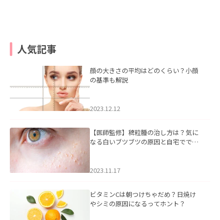
人気記事
顔の大きさの平均はどのくらい？小顔
の基準も解説
2023.12.12
【医師監修】稗粒腫の治し方は？気に
なる白いブツブツの原因と自宅ででき
るケアについて
2023.11.17
ビタミンCは朝つけちゃだめ？日焼け
やシミの原因になるってホント？