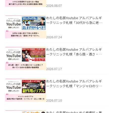
える治療を医師が解説」を公開いたし
ました。
2026.08.07
わたしの名医Youtube アルバアレルギ
ークリニック札幌「30代から急に老け
て見える男性へ｜医師が教える「最初
にやるべき3つ」」を公開いたしまし
た。
2026.07.24
わたしの名医Youtube アルバアレルギ
ークリニック札幌「赤ら顔・酒さ・ニ
キビ跡にVビームは効く？向いている赤
みを医師が徹底解説」を公開いたしま
した。
2026.07.17
わたしの名医Youtube アルバアレルギ
ークリニック札幌「マンジャロのリア
ル｜医師が明かす副作用・リバウン
ド・正しい使い方」を公開いたしまし
た。
2026.07.10
わたしの名医Youtube めぐ皮膚科・美