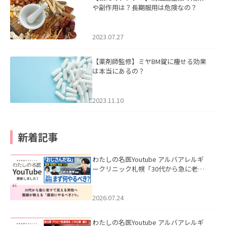
や副作用は？長期服用は危険なの？
2023.07.27
【薬剤師監修】ミヤBM錠に痩せる効果
は本当にあるの？
2023.11.10
新着記事
わたしの名医Youtube アルバアレルギ
ークリニック札幌「30代から急に老け
て見える男性へ｜医師が教える「最初
にやるべき3つ」」を公開いたしまし
た。
2026.07.24
わたしの名医Youtube アルバアレルギ