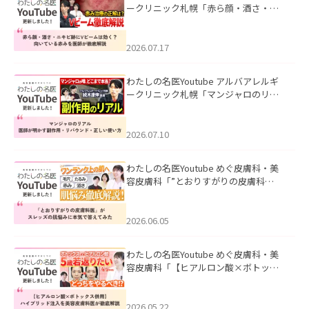
ークリニック札幌「赤ら顔・酒さ・ニ
キビ跡にVビームは効く？向いている赤
みを医師が徹底解説」を公開いたしま
した。
2026.07.17
わたしの名医Youtube アルバアレルギ
ークリニック札幌「マンジャロのリア
ル｜医師が明かす副作用・リバウン
ド・正しい使い方」を公開いたしまし
た。
2026.07.10
わたしの名医Youtube めぐ皮膚科・美
容皮膚科「”とおりすがりの皮膚科
医”がスレッズの肌悩みに本気で答えて
みた」を公開いたしました。
2026.06.05
わたしの名医Youtube めぐ皮膚科・美
容皮膚科「【ヒアルロン酸×ボトック
ス併用】ハイブリッド注入を美容皮膚
科医が徹底解説」を公開いたしまし
た。
2026.05.22