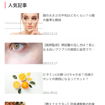
人気記事
顔の大きさの平均はどのくらい？小顔
の基準も解説
2023.12.12
【医師監修】稗粒腫の治し方は？気に
なる白いブツブツの原因と自宅ででき
るケアについて
2023.11.17
ビタミンCは朝つけちゃだめ？日焼け
やシミの原因になるってホント？
2021.09.22
【教えてドクター】防風通聖散の効果