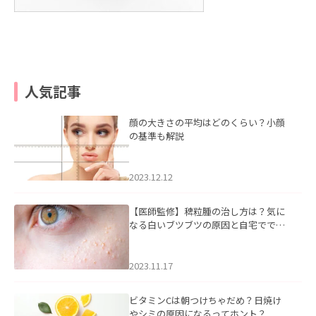
人気記事
顔の大きさの平均はどのくらい？小顔
の基準も解説
2023.12.12
【医師監修】稗粒腫の治し方は？気に
なる白いブツブツの原因と自宅ででき
るケアについて
2023.11.17
ビタミンCは朝つけちゃだめ？日焼け
やシミの原因になるってホント？