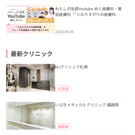
わたしの名医Youtube めぐ皮膚科・美
容皮膚科「”とおりすがりの皮膚科
医”がスレッズの肌悩みに本気で答えて
みた」を公開いたしました。
2026.06.05
最新クリニック
MJクリニック札幌
北海道
いびきメディカルクリニック 福岡院
福岡県