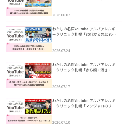
も治らない理由｜繰り返す人が次に考
える治療を医師が解説」を公開いたし
ました。
2026.08.07
わたしの名医Youtube アルバアレルギ
ークリニック札幌「30代から急に老け
て見える男性へ｜医師が教える「最初
にやるべき3つ」」を公開いたしまし
た。
2026.07.24
わたしの名医Youtube アルバアレルギ
ークリニック札幌「赤ら顔・酒さ・ニ
キビ跡にVビームは効く？向いている赤
みを医師が徹底解説」を公開いたしま
した。
2026.07.17
わたしの名医Youtube アルバアレルギ
ークリニック札幌「マンジャロのリア
ル｜医師が明かす副作用・リバウン
ド・正しい使い方」を公開いたしまし
た。
2026.07.10