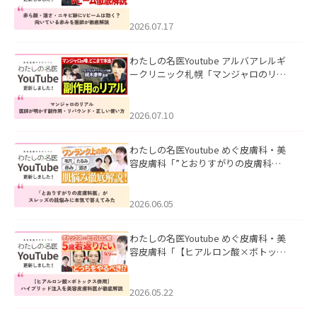
みを医師が徹底解説」を公開いたしま
した。
2026.07.17
わたしの名医Youtube アルバアレルギ
ークリニック札幌「マンジャロのリア
ル｜医師が明かす副作用・リバウン
ド・正しい使い方」を公開いたしまし
た。
2026.07.10
わたしの名医Youtube めぐ皮膚科・美
容皮膚科「”とおりすがりの皮膚科
医”がスレッズの肌悩みに本気で答えて
みた」を公開いたしました。
2026.06.05
わたしの名医Youtube めぐ皮膚科・美
容皮膚科「【ヒアルロン酸×ボトック
ス併用】ハイブリッド注入を美容皮膚
科医が徹底解説」を公開いたしまし
た。
2026.05.22