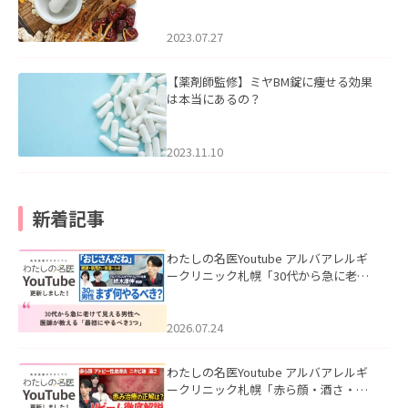
2023.07.27
【薬剤師監修】ミヤBM錠に痩せる効果
は本当にあるの？
2023.11.10
新着記事
わたしの名医Youtube アルバアレルギ
ークリニック札幌「30代から急に老け
て見える男性へ｜医師が教える「最初
にやるべき3つ」」を公開いたしまし
た。
2026.07.24
わたしの名医Youtube アルバアレルギ
ークリニック札幌「赤ら顔・酒さ・ニ
キビ跡にVビームは効く？向いている赤