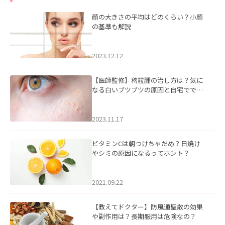
顔の大きさの平均はどのくらい？小顔
の基準も解説
2023.12.12
【医師監修】稗粒腫の治し方は？気に
なる白いブツブツの原因と自宅ででき
るケアについて
2023.11.17
ビタミンCは朝つけちゃだめ？日焼け
やシミの原因になるってホント？
2021.09.22
【教えてドクター】防風通聖散の効果
や副作用は？長期服用は危険なの？