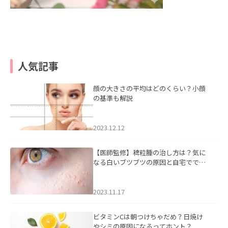
人気記事
顔の大きさの平均はどのくらい？小顔
の基準も解説
2023.12.12
【医師監修】稗粒腫の治し方は？気に
なる白いブツブツの原因と自宅ででき
るケアについて
2023.11.17
ビタミンCは朝つけちゃだめ？日焼け
やシミの原因になるってホント？