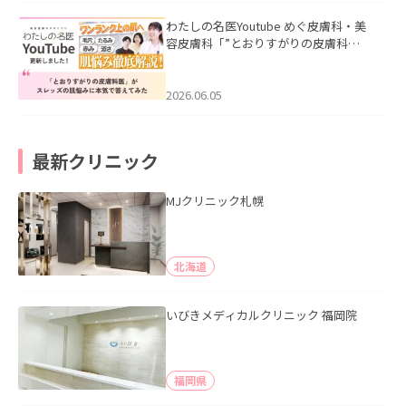
わたしの名医Youtube めぐ皮膚科・美
容皮膚科「”とおりすがりの皮膚科
医”がスレッズの肌悩みに本気で答えて
みた」を公開いたしました。
2026.06.05
最新クリニック
MJクリニック札幌
北海道
いびきメディカルクリニック 福岡院
福岡県