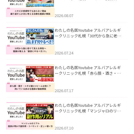
も治らない理由｜繰り返す人が次に考
える治療を医師が解説」を公開いたし
ました。
2026.08.07
わたしの名医Youtube アルバアレルギ
ークリニック札幌「30代から急に老け
て見える男性へ｜医師が教える「最初
にやるべき3つ」」を公開いたしまし
た。
2026.07.24
わたしの名医Youtube アルバアレルギ
ークリニック札幌「赤ら顔・酒さ・ニ
キビ跡にVビームは効く？向いている赤
みを医師が徹底解説」を公開いたしま
した。
2026.07.17
わたしの名医Youtube アルバアレルギ
ークリニック札幌「マンジャロのリア
ル｜医師が明かす副作用・リバウン
ド・正しい使い方」を公開いたしまし
た。
2026.07.10