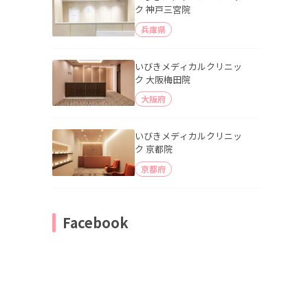
ク 神戸三宮院
兵庫県
いびきメディカルクリニッ
ク 大阪梅田院
大阪府
いびきメディカルクリニッ
ク 京都院
京都府
Facebook