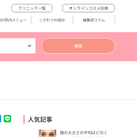
クリニック一覧
オンラインコスメ診断
題の院内メニュー
こだわりの成分
編集部コラム
人気記事
顔の大きさの平均はどのく