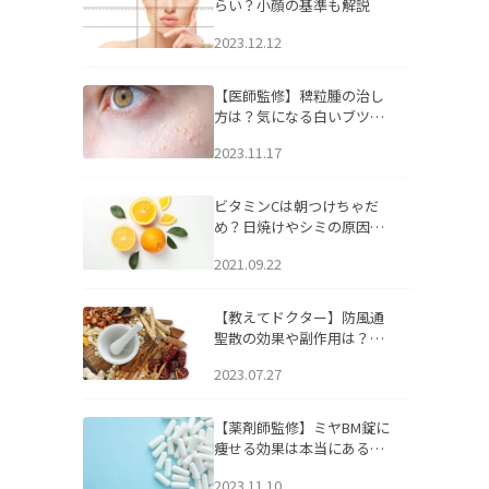
らい？小顔の基準も解説
2023.12.12
【医師監修】稗粒腫の治し
方は？気になる白いブツブ
ツの原因と自宅でできるケ
2023.11.17
アについて
ビタミンCは朝つけちゃだ
め？日焼けやシミの原因に
なるってホント？
2021.09.22
【教えてドクター】防風通
聖散の効果や副作用は？長
期服用は危険なの？
2023.07.27
【薬剤師監修】ミヤBM錠に
痩せる効果は本当にある
の？
2023.11.10