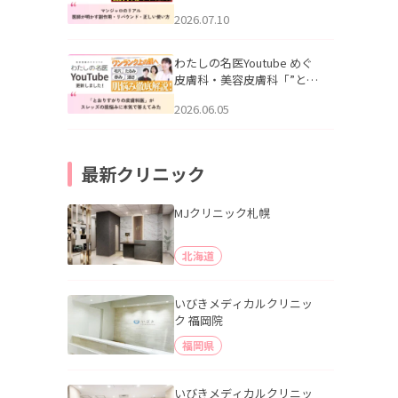
幌「マンジャロのリアル｜
2026.07.10
医師が明かす副作用・リバ
ウンド・正しい使い方」を
公開いたしました。
わたしの名医Youtube めぐ
皮膚科・美容皮膚科「”とお
りすがりの皮膚科医”がスレ
2026.06.05
ッズの肌悩みに本気で答え
てみた」を公開いたしまし
た。
最新クリニック
MJクリニック札幌
北海道
いびきメディカルクリニッ
ク 福岡院
福岡県
いびきメディカルクリニッ