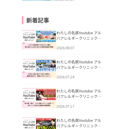
新着記事
わたしの名医Youtube アル
バアレルギークリニック札
幌「ニキビが皮膚科でも治
2026.08.07
らない理由｜繰り返す人が
次に考える治療を医師が解
説」を公開いたしました。
わたしの名医Youtube アル
バアレルギークリニック札
幌「30代から急に老けて見
2026.07.24
える男性へ｜医師が教える
「最初にやるべき3つ」」を
公開いたしました。
わたしの名医Youtube アル
バアレルギークリニック札
幌「赤ら顔・酒さ・ニキビ
2026.07.17
跡にVビームは効く？向いて
いる赤みを医師が徹底解
説」を公開いたしました。
わたしの名医Youtube アル
バアレルギークリニック札