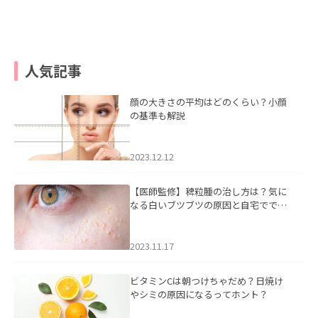
人気記事
顔の大きさの平均はどのくらい？小顔
の基準も解説
2023.12.12
【医師監修】稗粒腫の治し方は？気に
なる白いブツブツの原因と自宅ででき
るケアについて
2023.11.17
ビタミンCは朝つけちゃだめ？日焼け
やシミの原因になるってホント？