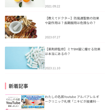
2021.09.22
【教えてドクター】防風通聖散の効果
や副作用は？長期服用は危険なの？
2023.07.27
【薬剤師監修】ミヤBM錠に痩せる効果
は本当にあるの？
2023.11.10
新着記事
わたしの名医Youtube アルバアレルギ
ークリニック札幌「ニキビが皮膚科で
も治らない理由｜繰り返す人が次に考