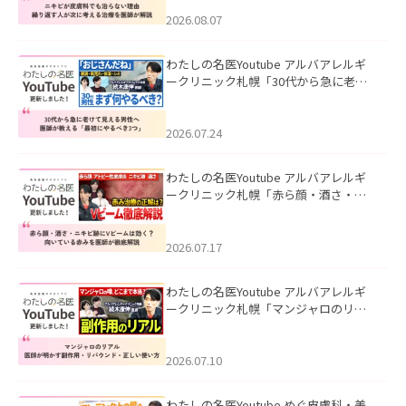
える治療を医師が解説」を公開いたし
ました。
2026.08.07
わたしの名医Youtube アルバアレルギ
ークリニック札幌「30代から急に老け
て見える男性へ｜医師が教える「最初
にやるべき3つ」」を公開いたしまし
た。
2026.07.24
わたしの名医Youtube アルバアレルギ
ークリニック札幌「赤ら顔・酒さ・ニ
キビ跡にVビームは効く？向いている赤
みを医師が徹底解説」を公開いたしま
した。
2026.07.17
わたしの名医Youtube アルバアレルギ
ークリニック札幌「マンジャロのリア
ル｜医師が明かす副作用・リバウン
ド・正しい使い方」を公開いたしまし
た。
2026.07.10
わたしの名医Youtube めぐ皮膚科・美