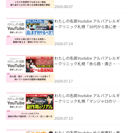
える治療を医師が解説」を公開いたし
ました。
2026.08.07
わたしの名医Youtube アルバアレルギ
ークリニック札幌「30代から急に老け
て見える男性へ｜医師が教える「最初
にやるべき3つ」」を公開いたしまし
た。
2026.07.24
わたしの名医Youtube アルバアレルギ
ークリニック札幌「赤ら顔・酒さ・ニ
キビ跡にVビームは効く？向いている赤
みを医師が徹底解説」を公開いたしま
した。
2026.07.17
わたしの名医Youtube アルバアレルギ
ークリニック札幌「マンジャロのリア
ル｜医師が明かす副作用・リバウン
ド・正しい使い方」を公開いたしまし
た。
2026.07.10
わたしの名医Youtube めぐ皮膚科・美