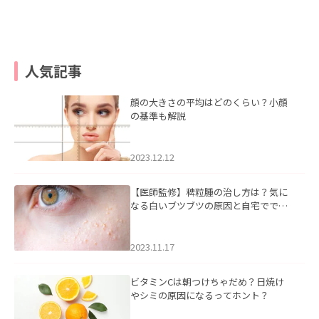
人気記事
顔の大きさの平均はどのくらい？小顔
の基準も解説
2023.12.12
【医師監修】稗粒腫の治し方は？気に
なる白いブツブツの原因と自宅ででき
るケアについて
2023.11.17
ビタミンCは朝つけちゃだめ？日焼け
やシミの原因になるってホント？