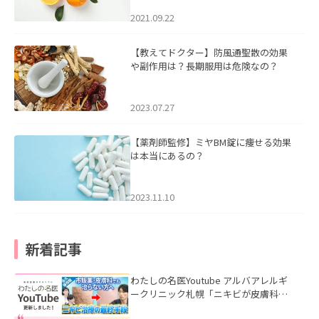
2021.09.22
【教えてドクター】防風通聖散の効果
や副作用は？長期服用は危険なの？
2023.07.27
【薬剤師監修】ミヤBM錠に痩せる効果
は本当にあるの？
2023.11.10
新着記事
わたしの名医Youtube アルバアレルギ
ークリニック札幌「ニキビが皮膚科で
も治らない理由｜繰り返す人が次に考