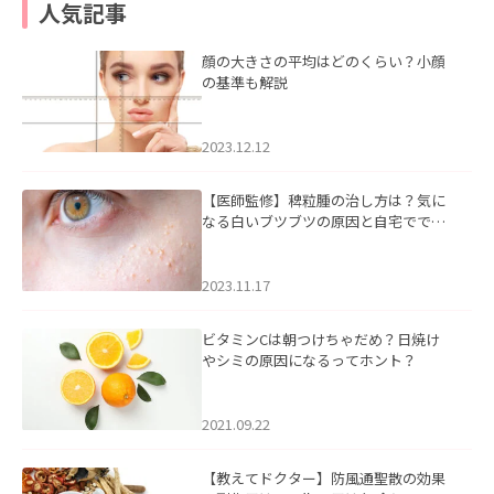
人気記事
顔の大きさの平均はどのくらい？小顔
の基準も解説
2023.12.12
【医師監修】稗粒腫の治し方は？気に
なる白いブツブツの原因と自宅ででき
るケアについて
2023.11.17
ビタミンCは朝つけちゃだめ？日焼け
やシミの原因になるってホント？
2021.09.22
【教えてドクター】防風通聖散の効果