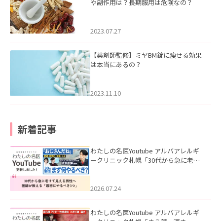
や副作用は？長期服用は危険なの？
2023.07.27
【薬剤師監修】ミヤBM錠に痩せる効果
は本当にあるの？
2023.11.10
新着記事
わたしの名医Youtube アルバアレルギ
ークリニック札幌「30代から急に老け
て見える男性へ｜医師が教える「最初
にやるべき3つ」」を公開いたしまし
た。
2026.07.24
わたしの名医Youtube アルバアレルギ