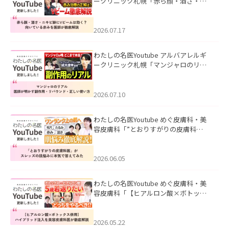
ークリニック札幌「赤ら顔・酒さ・ニ
キビ跡にVビームは効く？向いている赤
みを医師が徹底解説」を公開いたしま
した。
2026.07.17
わたしの名医Youtube アルバアレルギ
ークリニック札幌「マンジャロのリア
ル｜医師が明かす副作用・リバウン
ド・正しい使い方」を公開いたしまし
た。
2026.07.10
わたしの名医Youtube めぐ皮膚科・美
容皮膚科「”とおりすがりの皮膚科
医”がスレッズの肌悩みに本気で答えて
みた」を公開いたしました。
2026.06.05
わたしの名医Youtube めぐ皮膚科・美
容皮膚科「【ヒアルロン酸×ボトック
ス併用】ハイブリッド注入を美容皮膚
科医が徹底解説」を公開いたしまし
た。
2026.05.22