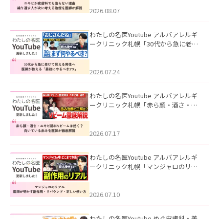
える治療を医師が解説」を公開いたし
ました。
2026.08.07
わたしの名医Youtube アルバアレルギ
ークリニック札幌「30代から急に老け
て見える男性へ｜医師が教える「最初
にやるべき3つ」」を公開いたしまし
た。
2026.07.24
わたしの名医Youtube アルバアレルギ
ークリニック札幌「赤ら顔・酒さ・ニ
キビ跡にVビームは効く？向いている赤
みを医師が徹底解説」を公開いたしま
した。
2026.07.17
わたしの名医Youtube アルバアレルギ
ークリニック札幌「マンジャロのリア
ル｜医師が明かす副作用・リバウン
ド・正しい使い方」を公開いたしまし
た。
2026.07.10
わたしの名医Youtube めぐ皮膚科・美