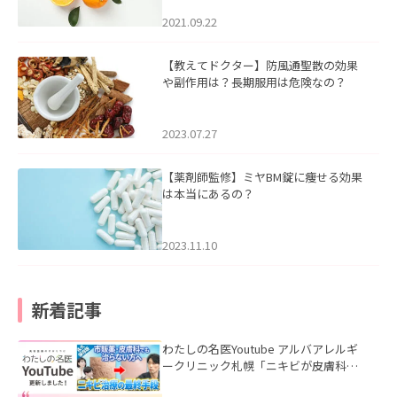
2021.09.22
【教えてドクター】防風通聖散の効果
や副作用は？長期服用は危険なの？
2023.07.27
【薬剤師監修】ミヤBM錠に痩せる効果
は本当にあるの？
2023.11.10
新着記事
わたしの名医Youtube アルバアレルギ
ークリニック札幌「ニキビが皮膚科で
も治らない理由｜繰り返す人が次に考