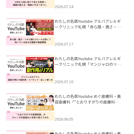
にやるべき3つ」」を公開いたしまし
た。
2026.07.24
わたしの名医Youtube アルバアレルギ
ークリニック札幌「赤ら顔・酒さ・ニ
キビ跡にVビームは効く？向いている赤
みを医師が徹底解説」を公開いたしま
した。
2026.07.17
わたしの名医Youtube アルバアレルギ
ークリニック札幌「マンジャロのリア
ル｜医師が明かす副作用・リバウン
ド・正しい使い方」を公開いたしまし
た。
2026.07.10
わたしの名医Youtube めぐ皮膚科・美
容皮膚科「”とおりすがりの皮膚科
医”がスレッズの肌悩みに本気で答えて
みた」を公開いたしました。
2026.06.05
わたしの名医Youtube めぐ皮膚科・美