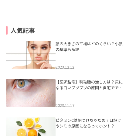
人気記事
顔の大きさの平均はどのくらい？小顔
の基準も解説
2023.12.12
【医師監修】稗粒腫の治し方は？気に
なる白いブツブツの原因と自宅ででき
るケアについて
2023.11.17
ビタミンCは朝つけちゃだめ？日焼け
やシミの原因になるってホント？