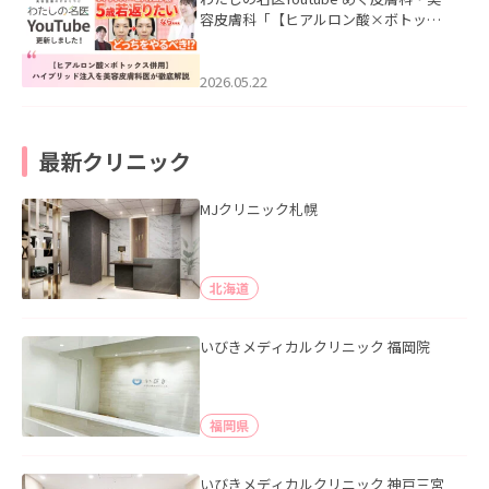
容皮膚科「【ヒアルロン酸×ボトック
ス併用】ハイブリッド注入を美容皮膚
科医が徹底解説」を公開いたしまし
た。
2026.05.22
最新クリニック
MJクリニック札幌
北海道
いびきメディカルクリニック 福岡院
福岡県
いびきメディカルクリニック 神戸三宮