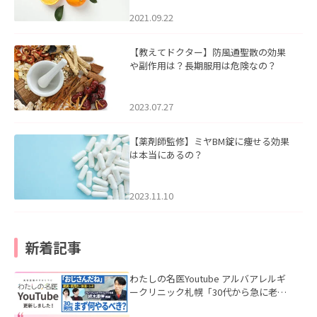
2021.09.22
【教えてドクター】防風通聖散の効果
や副作用は？長期服用は危険なの？
2023.07.27
【薬剤師監修】ミヤBM錠に痩せる効果
は本当にあるの？
2023.11.10
新着記事
わたしの名医Youtube アルバアレルギ
ークリニック札幌「30代から急に老け
て見える男性へ｜医師が教える「最初