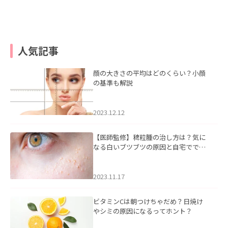
人気記事
顔の大きさの平均はどのくらい？小顔
の基準も解説
2023.12.12
【医師監修】稗粒腫の治し方は？気に
なる白いブツブツの原因と自宅ででき
るケアについて
2023.11.17
ビタミンCは朝つけちゃだめ？日焼け
やシミの原因になるってホント？