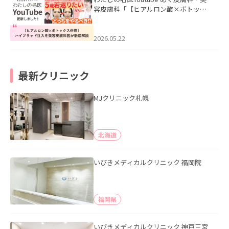
容皮膚科「【ヒアルロン酸×ボトック
ス併用】ハイブリッド注入を美容皮膚
科医が徹底解説」を公開いたしまし
た。
2026.05.22
最新クリニック
MJクリニック札幌
北海道
いびきメディカルクリニック 福岡院
福岡県
いびきメディカルクリニック 神戸三宮