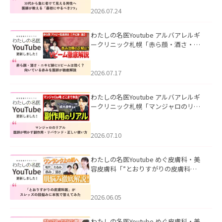
にやるべき3つ」」を公開いたしまし
た。
2026.07.24
わたしの名医Youtube アルバアレルギ
ークリニック札幌「赤ら顔・酒さ・ニ
キビ跡にVビームは効く？向いている赤
みを医師が徹底解説」を公開いたしま
した。
2026.07.17
わたしの名医Youtube アルバアレルギ
ークリニック札幌「マンジャロのリア
ル｜医師が明かす副作用・リバウン
ド・正しい使い方」を公開いたしまし
た。
2026.07.10
わたしの名医Youtube めぐ皮膚科・美
容皮膚科「”とおりすがりの皮膚科
医”がスレッズの肌悩みに本気で答えて
みた」を公開いたしました。
2026.06.05
わたしの名医Youtube めぐ皮膚科・美