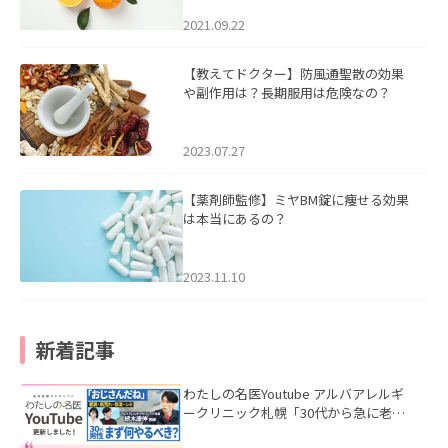
2021.09.22
【教えてドクター】防風通聖散の効果
や副作用は？長期服用は危険なの？
2023.07.27
【薬剤師監修】ミヤBM錠に痩せる効果
は本当にあるの？
2023.11.10
新着記事
わたしの名医Youtube アルバアレルギ
ークリニック札幌「30代から急に老け
て見える男性へ｜医師が教える「最初