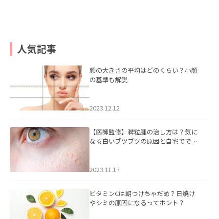
人気記事
顔の大きさの平均はどのくらい？小顔
の基準も解説
2023.12.12
【医師監修】稗粒腫の治し方は？気に
なる白いブツブツの原因と自宅ででき
るケアについて
2023.11.17
ビタミンCは朝つけちゃだめ？日焼け
やシミの原因になるってホント？