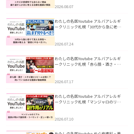
える治療を医師が解説」を公開いたし
ました。
2026.08.07
わたしの名医Youtube アルバアレルギ
ークリニック札幌「30代から急に老け
て見える男性へ｜医師が教える「最初
にやるべき3つ」」を公開いたしまし
た。
2026.07.24
わたしの名医Youtube アルバアレルギ
ークリニック札幌「赤ら顔・酒さ・ニ
キビ跡にVビームは効く？向いている赤
みを医師が徹底解説」を公開いたしま
した。
2026.07.17
わたしの名医Youtube アルバアレルギ
ークリニック札幌「マンジャロのリア
ル｜医師が明かす副作用・リバウン
ド・正しい使い方」を公開いたしまし
た。
2026.07.10
わたしの名医Youtube めぐ皮膚科・美