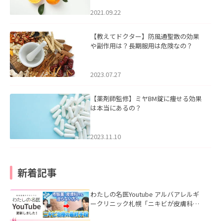
2021.09.22
【教えてドクター】防風通聖散の効果
や副作用は？長期服用は危険なの？
2023.07.27
【薬剤師監修】ミヤBM錠に痩せる効果
は本当にあるの？
2023.11.10
新着記事
わたしの名医Youtube アルバアレルギ
ークリニック札幌「ニキビが皮膚科で
も治らない理由｜繰り返す人が次に考