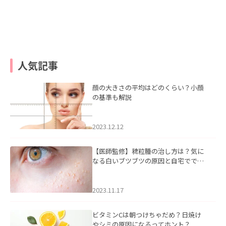
人気記事
顔の大きさの平均はどのくらい？小顔
の基準も解説
2023.12.12
【医師監修】稗粒腫の治し方は？気に
なる白いブツブツの原因と自宅ででき
るケアについて
2023.11.17
ビタミンCは朝つけちゃだめ？日焼け
やシミの原因になるってホント？