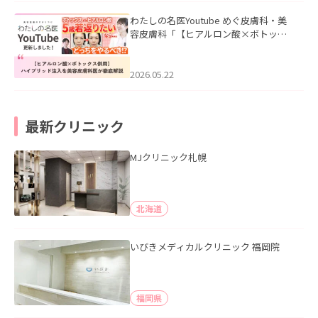
わたしの名医Youtube めぐ皮膚科・美
容皮膚科「【ヒアルロン酸×ボトック
ス併用】ハイブリッド注入を美容皮膚
科医が徹底解説」を公開いたしまし
た。
2026.05.22
最新クリニック
MJクリニック札幌
北海道
いびきメディカルクリニック 福岡院
福岡県