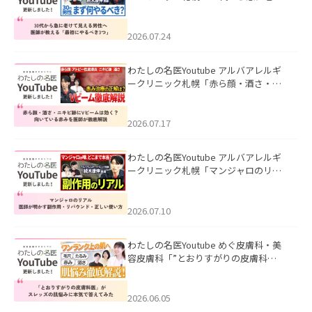
て見える男性へ｜医師が教える「最初
にやるべき3つ」」を公開いたしまし
た。
2026.07.24
わたしの名医Youtube アルバアレルギ
ークリニック札幌「赤ら顔・酒さ・ニ
キビ跡にVビームは効く？向いている赤
みを医師が徹底解説」を公開いたしま
した。
2026.07.17
わたしの名医Youtube アルバアレルギ
ークリニック札幌「マンジャロのリア
ル｜医師が明かす副作用・リバウン
ド・正しい使い方」を公開いたしまし
た。
2026.07.10
わたしの名医Youtube めぐ皮膚科・美
容皮膚科「”とおりすがりの皮膚科
医”がスレッズの肌悩みに本気で答えて
みた」を公開いたしました。
2026.06.05