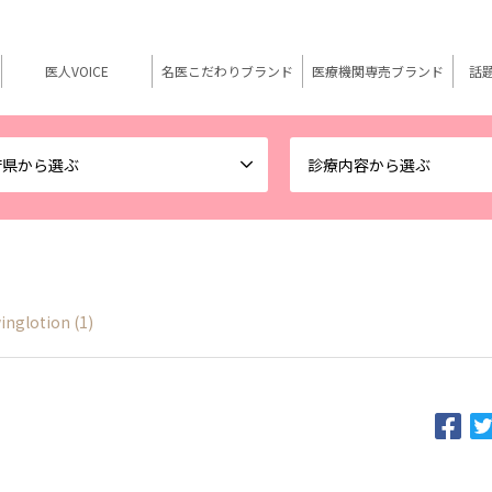
医人VOICE
名医こだわりブランド
医療機関専売ブランド
話
府県から選ぶ
診療内容から選ぶ
nglotion (1)