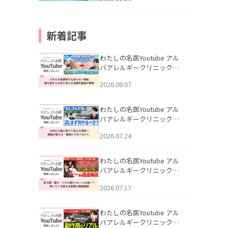
新着記事
わたしの名医Youtube アル
バアレルギークリニック札
幌「ニキビが皮膚科でも治
2026.08.07
らない理由｜繰り返す人が
次に考える治療を医師が解
説」を公開いたしました。
わたしの名医Youtube アル
バアレルギークリニック札
幌「30代から急に老けて見
2026.07.24
える男性へ｜医師が教える
「最初にやるべき3つ」」を
公開いたしました。
わたしの名医Youtube アル
バアレルギークリニック札
幌「赤ら顔・酒さ・ニキビ
2026.07.17
跡にVビームは効く？向いて
いる赤みを医師が徹底解
説」を公開いたしました。
わたしの名医Youtube アル
バアレルギークリニック札