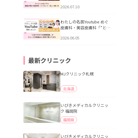
幌「マンジャロのリアル｜
2026.07.10
医師が明かす副作用・リバ
ウンド・正しい使い方」を
公開いたしました。
わたしの名医Youtube めぐ
皮膚科・美容皮膚科「”とお
りすがりの皮膚科医”がスレ
2026.06.05
ッズの肌悩みに本気で答え
てみた」を公開いたしまし
た。
最新クリニック
MJクリニック札幌
北海道
いびきメディカルクリニッ
ク 福岡院
福岡県
いびきメディカルクリニッ