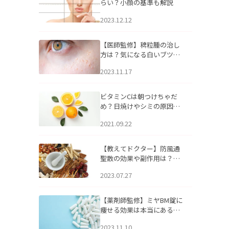
らい？小顔の基準も解説
2023.12.12
【医師監修】稗粒腫の治し
方は？気になる白いブツブ
ツの原因と自宅でできるケ
2023.11.17
アについて
ビタミンCは朝つけちゃだ
め？日焼けやシミの原因に
なるってホント？
2021.09.22
【教えてドクター】防風通
聖散の効果や副作用は？長
期服用は危険なの？
2023.07.27
【薬剤師監修】ミヤBM錠に
痩せる効果は本当にある
の？
2023.11.10