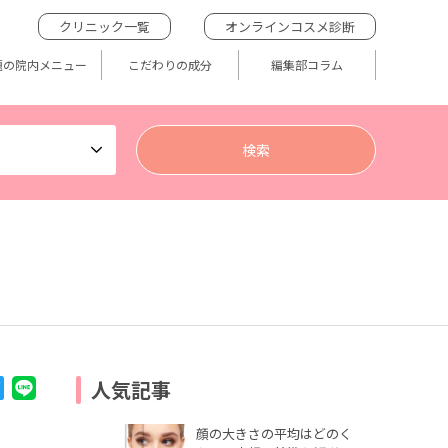
クリニック一覧
オンラインコスメ診断
題の院内メニュー
こだわりの成分
編集部コラム
人気記事
顔の大きさの平均はどのく