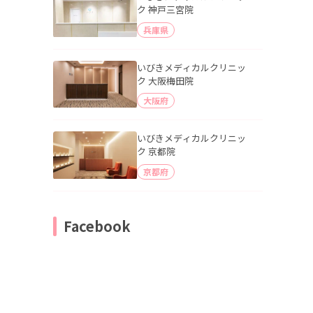
ク 神戸三宮院
兵庫県
いびきメディカルクリニッ
ク 大阪梅田院
大阪府
いびきメディカルクリニッ
ク 京都院
京都府
Facebook